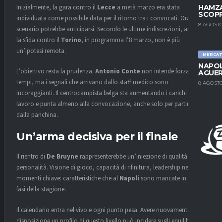
Inizialmente, la gara contro il
Lecce
a metà marzo era stata
HAMZA
SCOPR
individuata come possibile data per il ritorno tra i convocati. Ora lo
8 AGOSTO
scenario potrebbe anticiparsi. Secondo le ultime indiscrezioni, anche
la sfida contro il
Torino
, in programma l’8 marzo, non è più
un’ipotesi remota.
MERCA
NAPOL
L’obiettivo resta la prudenza.
Antonio Conte
non intende forzare i
AGUER
tempi, ma i segnali che arrivano dallo staff medico sono
8 AGOSTO
incoraggianti. Il centrocampista belga sta aumentando i carichi di
lavoro e punta almeno alla convocazione, anche solo per partire
dalla panchina.
Un’arma decisiva per il finale
Il rientro di
De Bruyne
rappresenterebbe un’iniezione di qualità e
personalità. Visione di gioco, capacità di rifinitura, leadership nei
momenti chiave: caratteristiche che al
Napoli
sono mancate in alcune
fasi della stagione.
Il calendario entra nel vivo e ogni punto pesa. Avere nuovamente a
disposizione un profilo di questo livello può incidere sugli equilibri