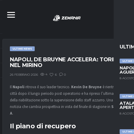
ULTI
ULTIME NEWS
NAPOLI, DE BRUYNE ACCELERA: TORINO
ULTIME
NEL MIRINO
NAPOL
AGUER
4
6
0
26 FEBBRAIO 2026
8 AGOSTO
Il
Napoli
ritrova il suo leader tecnico.
Kevin De Bruyne
è rientrato in
città dopo il lungo periodo post operatorio e ha ripreso l’ultima fase
ULTIME
della riabilitazione sotto la supervisione dello staff azzurro. Una
ATALA
notizia che cambia prospettiva in vista del finale di stagione in
Serie
APERT
A
.
8 AGOSTO
Il piano di recupero
ULTIME