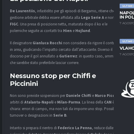
ULTIME
De Laurentiis
, infastidito per gli episodi di Bergamo, ritiene che la
NAPOL
IN PO
gestione arbitrale debba essere affidata alla
Lega Serie A
e non alla
7 AGOSTO
FIGC
. Una presa di posizione netta, maturata dopo il ko e le
polemiche seguite ai contatti tra
Hien
e
Hojlund
.
ULTIME
Il designatore
Gianluca Rocchi
non considera da rigore il contrasto
VLAHO
in area, giudicando l’impatto cercato dall’attaccante. Diverso il
7 AGOSTO
discorso per il gol annullato a
Gutierrez
: in questo caso, ammette
che sarebbe stato preferibile lasciar correre.
Nessuno stop per Chiffi e
Piccinini
Non sono previste sospensioni per
Daniele Chiffi
e
Marco Piccinini
,
arbitri di
Atalanta-Napoli
e
Milan-Parma
. La linea della
CAN
è
chiara: errori di campo, ma non tali da imporre uno stop. Possibile
turnover o designazioni in
Serie B
.
Intanto si prepara il rientro di
Federico La Penna
, reduce dalle