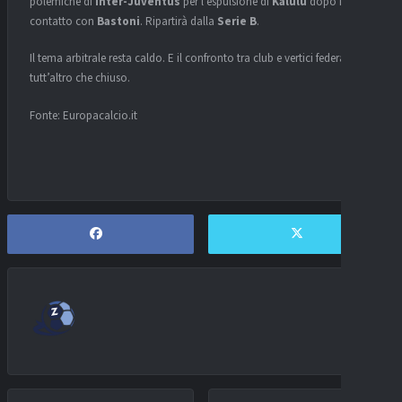
polemiche di
Inter-Juventus
per l’espulsione di
Kalulu
dopo il
contatto con
Bastoni
. Ripartirà dalla
Serie B
.
Il tema arbitrale resta caldo. E il confronto tra club e vertici federali è
tutt’altro che chiuso.
Fonte: Europacalcio.it