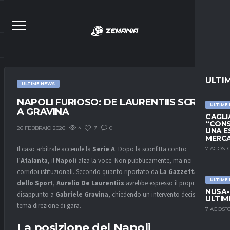
ULTI
ULTIME NEWS
NAPOLI FURIOSO: DE LAURENTIIS SCRIVE
ULTIME
A GRAVINA
CAGLIA
“CONS
3
7
0
26 FEBBRAIO 2026
UNA E
MERC
Il caso arbitrale accende la
Serie A
. Dopo la sconfitta contro
7 AGOSTO
l’
Atalanta
, il
Napoli
alza la voce. Non pubblicamente, ma nei
corridoi istituzionali. Secondo quanto riportato da
La Gazzetta
ULTIME
dello Sport
,
Aurelio De Laurentiis
avrebbe espresso il proprio
NUSA-
disappunto a
Gabriele Gravina
, chiedendo un intervento deciso sul
ULTIM
tema direzione di gara.
7 AGOSTO
La posizione del Napoli