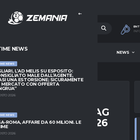
ENT
INF
TIME NEWS
HOME
BEST OF WEEK
NEWS
IME NEWS
LIARI, L’AD MELIS SU ESPOSITO:
NSIGLIATO MALE DALL’AGENTE,
SI UNA ESTORSIONE; SICURAMENTE
L MERCATO CON OFFERTA
NGRUA”
OSTO 2026
CASTLE VS QARABAG
IME NEWS
E 24 FEBBRAIO 2026
A-ROMA, AFFARE DA 60 MILIONI. LE
IME
OSTO 2026