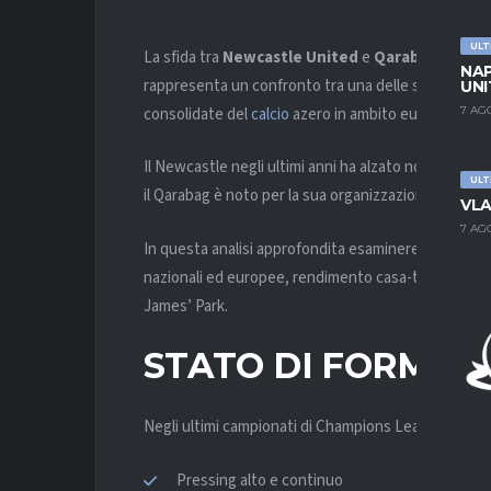
ULT
La sfida tra
Newcastle United
e
Qarabag FK
, in
NAP
rappresenta un confronto tra una delle squadre più
UNI
consolidate del
calcio
azero in ambito europeo.
7 AG
Il Newcastle negli ultimi anni ha alzato notevolment
ULT
il Qarabag è noto per la sua organizzazione tattica e
VLA
7 AG
In questa analisi approfondita esamineremo statisti
nazionali ed europee, rendimento casa-trasferta, dat
James’ Park.
STATO DI FORMA 
Negli ultimi campionati di Champions League e nell
Pressing alto e continuo