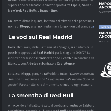
NAPOL
supervisione di allenatori e direttori sportivi tra
Lipsia
,
Salisburgo
,
ANCO
New York Red Bulls
e
Bragantino
.
9 AGOSTO
Un lavoro dietro le quinte, lontano dai riflettori della panchina. Ma il
nome di
Klopp
, si sa, non resta mai a lungo fuori dal grande
calcio
.
MERCA
NAPOL
Le voci sul Real Madrid
ANCO
9 AGOSTO
Negli ultimi mesi, dalla Germania alla Spagna, si è parlato di un
possibile approdo al
Real Madrid
per la stagione 2026/27. Le
indiscrezioni si sono intensificate dopo il cambio in panchina dei
Blancos, con
Arbeloa
subentrato a
Xabi Alonso
.
Lo stesso
Klopp
, però, ha raffreddato tutto:
“Questo cambiamento al
Real non mi riguarda e non ha significato nulla per me. Sono nel posto
giusto”
. Parole nette, che al momento chiudono ogni scenario.
La smentita di Red Bull
A riaccendere il dibattito è stato il quotidiano austriaco Salzburger