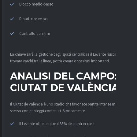
Blocco medio-basso
Ripartenze veloci
Controllo dei ritmi
La chiave sarà la gestione degli spazi centrali: se il Levante riuscirà a
trovare varchi tra le linee, potrà creare occasioni importanti.
ANALISI DEL CAMPO:
CIUTAT DE VALÈNCIA
Il Ciutat de València è uno stadio che favorisce partite intense ma
spesso con punteggi contenuti. Storicamente:
Il Levante ottiene oltre il 55% dei punti in casa