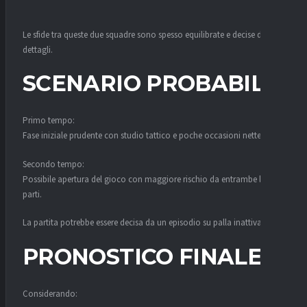
Le sfide tra queste due squadre sono spesso equilibrate e decise da
dettagli.
SCENARIO PROBABILE
Primo tempo:
Fase iniziale prudente con studio tattico e poche occasioni nette.
Secondo tempo:
Possibile apertura del gioco con maggiore rischio da entrambe le
parti.
La partita potrebbe essere decisa da un episodio su palla inattiva.
PRONOSTICO FINALE
Considerando: