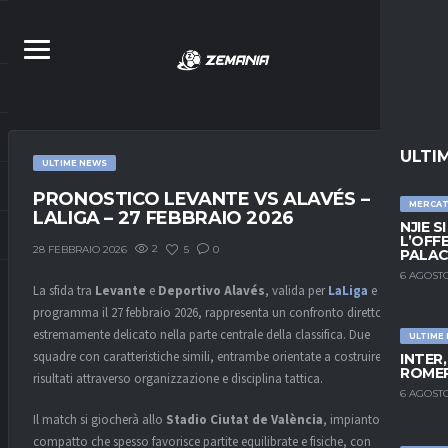
ULTI
ULTIME NEWS
PRONOSTICO LEVANTE VS ALAVÉS –
MERCA
LALIGA – 27 FEBBRAIO 2026
NJIE S
L’OFF
2
5
0
28 FEBBRAIO 2026
PALAC
6 AGOSTO
La sfida tra
Levante
e
Deportivo Alavés
, valida per
LaLiga
e in
programma il 27 febbraio 2026, rappresenta un confronto diretto
estremamente delicato nella parte centrale della classifica. Due
ULTIME
squadre con caratteristiche simili, entrambe orientate a costruire
INTER
ROMER
risultati attraverso organizzazione e disciplina tattica.
6 AGOSTO
Il match si giocherà allo
Stadio Ciutat de València
, impianto
compatto che spesso favorisce partite equilibrate e fisiche, con