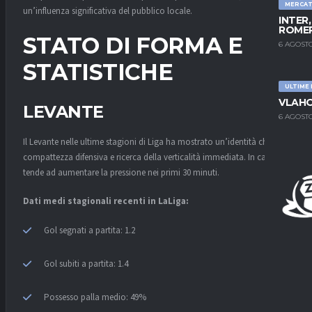
MERCA
un’influenza significativa del pubblico locale.
INTER
ROMER
STATO DI FORMA E
6 AGOSTO
STATISTICHE
ULTIME
VLAHO
LEVANTE
6 AGOSTO
Il Levante nelle ultime stagioni di Liga ha mostrato un’identità chiara:
compattezza difensiva e ricerca della verticalità immediata. In casa
tende ad aumentare la pressione nei primi 30 minuti.
Dati medi stagionali recenti in LaLiga:
Gol segnati a partita: 1.2
Gol subiti a partita: 1.4
Possesso palla medio: 49%