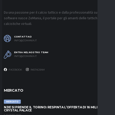
Da una passione per il calcio tattico e dalla professionalità sui
software nasce ZeMania, il portale per gli amanti delle tattiche
calcistiche virtuali.
CONTATTACI
INFO@ZEMANIA.IT
ENTRA NEL NOSTRO TEAM
INFO@ZEMANIA.IT
FACEBOOK
INSTAGRAM
MERCATO
MERCATO
NJIE SI PRENDE IL TORINO: RESPINTA L’OFFERTA DI 16 MILIONI DAL
CRYSTAL PALACE