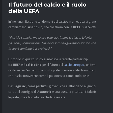
Il futuro del calcio e il ruolo
della UEFA
Infine, una riflessione sul domani del calcio, in un’epoca di grandi
cambiamenti.
Asanovic
, che collabora con la
UEFA
, si dice ottimista:
“Il calcio cambia, ma la sua essenza rimane la stessa: talento,
passione, competizione. Finché ci saranno giovani calciatori con sogni,
lo sport continuerà a evolversi.”
E proprio in questo solco si inserisce la recente partnership
tra
UEFA
e
Real Madrid
per il futuro del
calcio europeo
, un tema
caldo su cui l’ex centrocampista preferisce non addentrarsi troppo, ma
che lascia intravedere come il pallone stia cambiando pelle.
Per
Jagusic
, come per tutti i giovani che si affacciano al grande
calcio, il consiglio di
Asanovic
è una bussola preziosa. Il talento apre
le porte, ma è la costanza che ti fa restare.