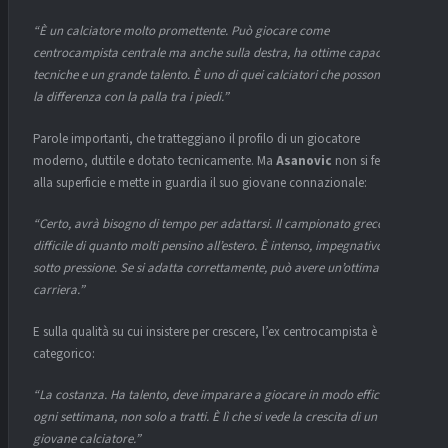
“È un calciatore molto promettente. Può giocare come
centrocampista centrale ma anche sulla destra, ha ottime capacità
tecniche e un grande talento. È uno di quei calciatori che possono fare
la differenza con la palla tra i piedi.”
Parole importanti, che tratteggiano il profilo di un giocatore
moderno, duttile e dotato tecnicamente. Ma
Asanovic
non si ferma
alla superficie e mette in guardia il suo giovane connazionale:
“Certo, avrà bisogno di tempo per adattarsi. Il campionato greco è più
difficile di quanto molti pensino all’estero. È intenso, impegnativo,
sotto pressione. Se si adatta correttamente, può avere un’ottima
carriera.”
E sulla qualità su cui insistere per crescere, l’ex centrocampista è
categorico:
“La costanza. Ha talento, deve imparare a giocare in modo efficace
ogni settimana, non solo a tratti. È lì che si vede la crescita di un
giovane calciatore.”