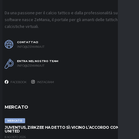
Da una passione per il calcio tattico e dalla professionalità sui
software nasce ZeMania, il portale per gli amanti delle tattiche
calcistiche virtuali.
CONTATTACI
INFO@ZEMANIA.IT
ENTRA NEL NOSTRO TEAM
INFO@ZEMANIA.IT
FACEBOOK
INSTAGRAM
MERCATO
MERCATO
JUVENTUS, ZIRKZEE HA DETTO SÌ: VICINO L’ACCORDO CON LO
UNITED
8 AGOSTO 2026