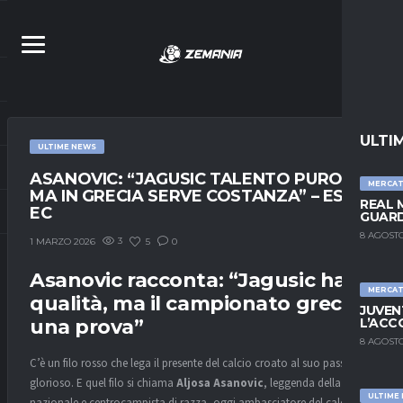
ULTI
ULTIME NEWS
ASANOVIC: “JAGUSIC TALENTO PURO.
MERCA
MA IN GRECIA SERVE COSTANZA” – ESC
REAL 
EC
GUARD
8 AGOSTO
3
5
0
1 MARZO 2026
Asanovic
racconta: “
Jagusic
ha
MERCA
qualità, ma il campionato greco è
JUVEN
una prova”
L’ACC
8 AGOSTO
C’è un filo rosso che lega il presente del calcio croato al suo passato
glorioso. E quel filo si chiama
Aljosa Asanovic
, leggenda della
ULTIME