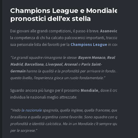
Champions League e Mondiale: i
pronostici dell’ex stella
Dai giovani alle grandi competizioni, il passo è breve.
Asanovic
, con
la competenza di chi ha calcato palcoscenici importanti, traccia la
sua personale lista dei favoriti per la
Champions League
in corso:
“Le grandi squadre rimangono le stesse:
Bayern Monaco
,
Real
Madrid
,
Barcellona
,
Liverpool
,
Arsenal
e
Paris Saint-
Germain
hanno la qualità e la profondità per arrivare in fondo. A
questo livello, l’esperienza gioca un ruolo fondamentale.”
Sguardo ancora più lungo per il prossimo
Mondiale
, dove il croato
individua le nazionali meglio attrezzate:
“Vedo
la nazionale
spagnola, quella inglese, quella francese, quella
brasiliana e quella argentina come favorite. Sono squadre con qualità,
profondità e identità calcistica. Ma in un Mondiale c’è sempre spazio
per le sorprese.”