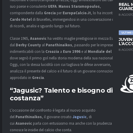
nazionale e centrocampista di razza, oggi ambasciatore del calcio del
REAL 
suo paese e consulente
UEFA
.
Manos Staramopoulos
,
GUARD
corrispondente dalla
Grecia
per
EuropaCalcio.it
, lo ha incontrato al
8 AGOSTO
Cardo Hotel
di Bruxelles, immergendosi in una conversazione densa
di ricordi, analisi e sguardo lungo sul futuro.
ULTIME
Classe 1965,
Asanovic
ha vestito maglie prestigiose in mezza Europa,
JUVEN
L’ACC
dal
Derby County
al
Panathinaikos
, passando per le imprese
8 AGOSTO
indimenticabili con la
Croazia
a
Euro 1996
e al
Mondiale del 1998
,
dove segnò il primo gol nella storia moderna della sua nazionale.
Oggi, con la stessa lucidità con cui tagliava le difese avversarie,
analizza il presente del calcio e il futuro di un giovane connazionale
approdato in
Grecia
.
“Jagusic? Talento e bisogno di
costanza”
L’occasione del confronto è legata al nuovo acquisto
del
Panathinaikos
, il giovane croato
Jagusic
, di
cui
Asanovic
parla con entusiasmo ma anche con la prudenza di chi
conosce le insidie del calcio che conta.