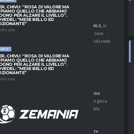
ER, CHIVU: “ROSA DI VALORE MA
PIAMO QUELLO CHE ABBIAMO
OGNO PER ALZARE IL LIVELLO”.
VEDEL: “MESE BELLO ED
OZIONANTE”
a United si affrontano in una sfida affascinante di
MLS
, in
OSTO 2026
ntinuità è fondamentale per restare agganciati alle zone
he puntano molto sulla qualità offensiva e sulla velocità nelle
RCATO
ER, CHIVU: “ROSA DI VALORE MA
PIAMO QUELLO CHE ABBIAMO
ERALE DELLA
OGNO PER ALZARE IL LIVELLO”.
VEDEL: “MESE BELLO ED
OZIONANTE”
OSTO 2026
o interno positivo, avendo vinto il
60% delle ultime
ntensità sulle fasce e capacità di creare occasioni con gioco
o il
55% di vittorie
, mostrando però qualche fragilità
eriori, con il
65% di vittorie nelle ultime partite