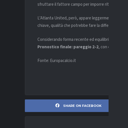
sfruttare il fattore campo per imporre ritmo fin dai p
L’Atlanta United, però, appare leggermente più cont
chiave, qualità che potrebbe fare la differenza in un
Considerando forma recente ed equilibrio complessi
Pronostico finale: pareggio 2-2
, con entrambe l
Fonte: Europacalcio.it
SHARE ON FACEBOOK