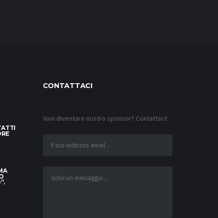
CONTATTACI
Vuoi diventare nostro sponsor? Contattaci!
TATTI
ORE
 MA
O
”.