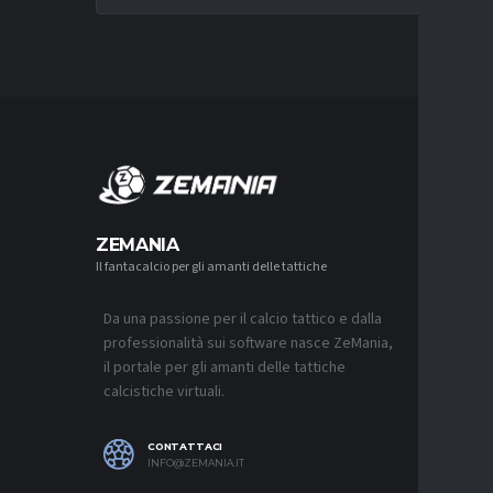
MERCA
ZEMANIA
Il fantacalcio per gli amanti delle tattiche
MERCATO
LUCUMÍ-
CON IL 
Da una passione per il calcio tattico e dalla
7 AGOSTO 2
professionalità sui software nasce ZeMania,
MERCATO
il portale per gli amanti delle tattiche
INTER, C
calcistiche virtuali.
SAPPIAM
BISOGNO 
PROVEDE
EMOZIO
CONTATTACI
7 AGOSTO 2
INFO@ZEMANIA.IT