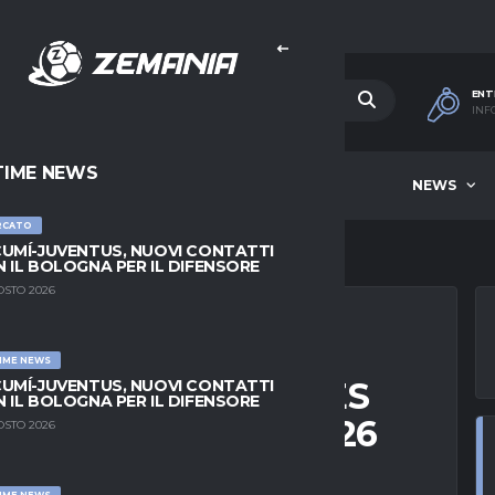
ENT
INF
TIME NEWS
HOME
BEST OF WEEK
NEWS
RCATO
UMÍ-JUVENTUS, NUOVI CONTATTI
 IL BOLOGNA PER IL DIFENSORE
OSTO 2026
IME NEWS
JOSE EARTHQUAKES
UMÍ-JUVENTUS, NUOVI CONTATTI
 IL BOLOGNA PER IL DIFENSORE
D 28 FEBBRAIO 2026
OSTO 2026
IME NEWS