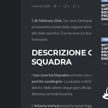
INT
1 MARZO 2026
2
6
0
SAP
BIS
PRO
EM
Il
28 febbraio 2026
, San Jose Earthquakes e Atlant
7 AG
un momento iniziale della stagione dove trovare co
alte della classifica. È un incrocio tra due squadre c
transizioni.
ME
INT
SAP
DESCRIZIONE GEN
BIS
PRO
EM
SQUADRA
7 AG
I
San Jose Earthquakes
arrivano con un rendiment
partite casalinghe
. La squadra si distingue per i
diretto. Nelle ultime cinque gare ufficiali ha ottenut
difensiva nei finali di partita.
L’
Atlanta United
presenta numeri leggermente sup