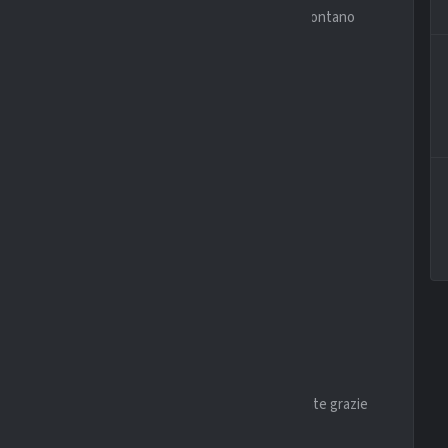
intorno al
45%
, dimostrando competitività anche lontano
ocità nelle combinazioni offensive.
ECENTI
istian Espinoza
rappresenta una minaccia costante grazie
merica.