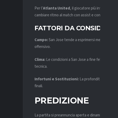
Per l’
Atlanta United
, il giocatore più influente è
T
cambiare ritmo al match con assist e conclusioni dal
FATTORI DA CONSIDERA
Campo:
San Jose tende a esprimersi meglio in casa
offensivo.
Clima:
Le condizioni a San Jose a fine febbraio son
tecnica.
Infortuni e Sostituzioni:
La profondità della rosa
finali.
PREDIZIONE
La partita si preannuncia aperta e dinamica, con e