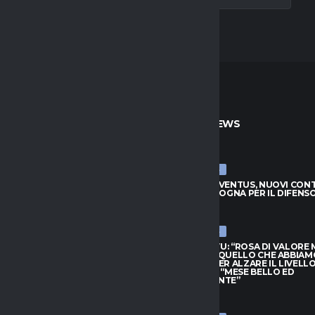
TO
ULTIME NEWS
ULTIME NEWS
JUVENTUS, NUOVI CONTATTI
LUCUMÍ-JUVENTUS, NUOVI CON
BOLOGNA PER IL DIFENSORE
CON IL BOLOGNA PER IL DIFENS
026
7 AGOSTO 2026
ULTIME NEWS
HIVU: “ROSA DI VALORE MA
INTER, CHIVU: “ROSA DI VALORE
O QUELLO CHE ABBIAMO
SAPPIAMO QUELLO CHE ABBIAM
PER ALZARE IL LIVELLO”.
BISOGNO PER ALZARE IL LIVELLO
L: “MESE BELLO ED
PROVEDEL: “MESE BELLO ED
NANTE”
EMOZIONANTE”
026
7 AGOSTO 2026