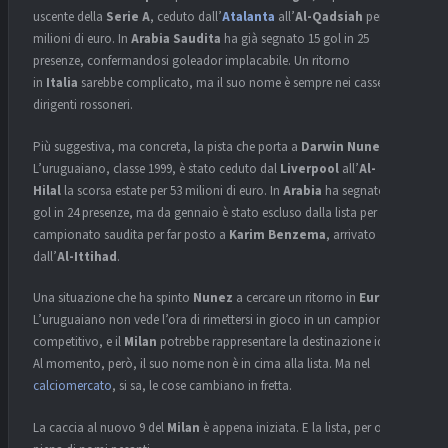
uscente della
Serie A
, ceduto dall’
Atalanta
all’
Al-Qadsiah
per 68,25
milioni di euro. In
Arabia Saudita
ha già segnato 15 gol in 25
presenze, confermandosi goleador implacabile. Un ritorno
in
Italia
sarebbe complicato, ma il suo nome è sempre nei cassetti dei
dirigenti rossoneri.
Più suggestiva, ma concreta, la pista che porta a
Darwin Nunez
.
L’uruguaiano, classe 1999, è stato ceduto dal
Liverpool
all’
Al-
Hilal
la scorsa estate per 53 milioni di euro. In
Arabia
ha segnato 9
gol in 24 presenze, ma da gennaio è stato escluso dalla lista per il
campionato saudita per far posto a
Karim Benzema
, arrivato
dall’
Al-Ittihad
.
Una situazione che ha spinto
Nunez
a cercare un ritorno in
Europa
.
L’uruguaiano non vede l’ora di rimettersi in gioco in un campionato
competitivo, e il
Milan
potrebbe rappresentare la destinazione ideale.
Al momento, però, il suo nome non è in cima alla lista. Ma nel
calciomercato
, si sa, le cose cambiano in fretta.
La caccia al nuovo 9 del
Milan
è appena iniziata. E la lista, per ora, è