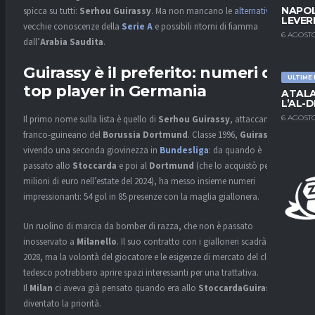
NAPOL
spicca su tutti:
Serhou Guirassy
. Ma non mancano le
alternative
, tra
LEVER
vecchie conoscenze della
Serie A
e possibili ritorni di fiamma
6 AGOSTO
dall’
Arabia Saudita
.
Guirassy
è il preferito: numeri da
ULTIME
top player in
Germania
ATALA
L’AL-D
6 AGOSTO
Il primo nome sulla lista è quello di
Serhou Guirassy
, attaccante
franco-guineano del
Borussia Dortmund
. Classe 1996,
Guirassy
sta
vivendo una seconda giovinezza in
Bundesliga
: da quando è
passato allo
Stoccarda
e poi al
Dortmund
(che lo acquistò per 18
milioni di euro nell’estate del 2024), ha messo insieme numeri
impressionanti: 54 gol in 85 presenze con la maglia giallonera.
Un ruolino di marcia da bomber di razza, che non è passato
inosservato a
Milanello
. Il suo contratto con i gialloneri scadrà nel
2028, ma la volontà del giocatore e le esigenze di mercato del club
tedesco potrebbero aprire spazi interessanti per una trattativa.
Il
Milan
ci aveva già pensato quando era allo
StoccardaGuirassy
è
diventato la priorità.