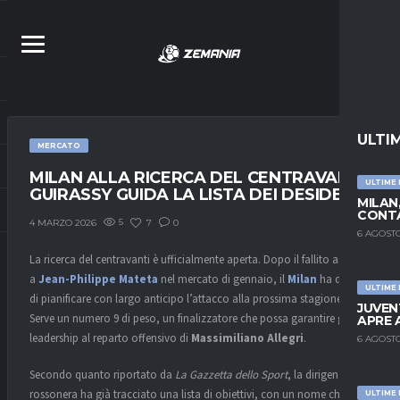
ULTI
MERCATO
MILAN ALLA RICERCA DEL CENTRAVANTI:
ULTIME
GUIRASSY GUIDA LA LISTA DEI DESIDERI
MILAN
CONTA
5
7
0
4 MARZO 2026
6 AGOSTO
La ricerca del centravanti è ufficialmente aperta. Dopo il fallito assalto
a
Jean-Philippe Mateta
nel mercato di gennaio, il
Milan
ha deciso
ULTIME
di pianificare con largo anticipo l’attacco alla prossima stagione.
JUVEN
Serve un numero 9 di peso, un finalizzatore che possa garantire gol e
APRE 
leadership al reparto offensivo di
Massimiliano Allegri
.
6 AGOSTO
Secondo quanto riportato da
La Gazzetta dello Sport
, la dirigenza
rossonera ha già tracciato una lista di obiettivi, con un nome che
ULTIME