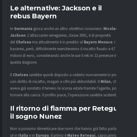
Le alternative:
Jackson
e il
rebus
Bayern
In
Germania
gioca anche un altro obiettivo rossonero:
Nicolas
Jackson
. L’attaccante senegalese, classe 2001, è di proprietà
del
Chelsea
ma attualmente è in prestito al
Bayern Monaco
. I
bavaresi, però, difficilmente eserciteranno il riscatto fissato a 67
milioni di euro, considerando anche le sue 5 reti in 22 presenze in
questa stagione.
Il
Chelsea
sarebbe quindi disposto a cederlo nuovamente in prestito
con diritto di riscatto, magari a cifre più abbordabili. Il
Milan
, che
aveva già sondato il terreno la scorsa estate tramite l’agente, potrebbe
tornare alla carica. Il profilo piace, l’operazione sarebbe sostenibile.
Il ritorno di fiamma per
Retegui
e
il sogno
Nunez
Non si possono dimenticare due nomi che hanno già fatto parlare di
sé in
Italia
e in
Europa
. Il primo è
Mateo Retegui
, capocannoniere