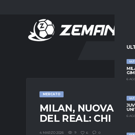
UL
ULT
MIL
GIM
6 AG
MERCATO
ULT
MILAN, NUOVA ID
JUV
UNI
DEL REAL: CHI È 
6 AG
4 MARZO 2026
9
6
0
ULT