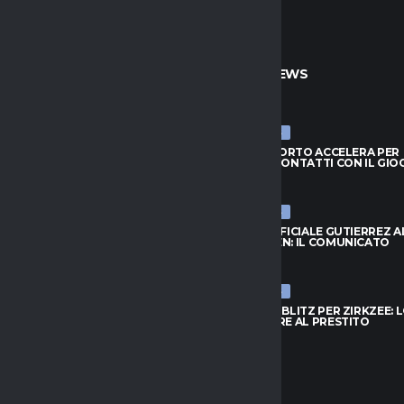
TO
ULTIME NEWS
ULTIME NEWS
IL PORTO ACCELERA PER
MILAN, IL PORTO ACCELERA PER
: CONTATTI CON IL GIOCATORE
GIMENEZ: CONTATTI CON IL GI
026
6 AGOSTO 2026
ULTIME NEWS
LUKAKU SALTA IL RITIRO: IL
NAPOLI, UFFICIALE GUTIERREZ A
E LE VOCI MLS
LEVERKUSEN: IL COMUNICATO
026
6 AGOSTO 2026
ULTIME NEWS
DRID, DIOMANDÉ A UN PASSO:
JUVENTUS, BLITZ PER ZIRKZEE: 
A 140 MILIONI
UNITED APRE AL PRESTITO
026
6 AGOSTO 2026