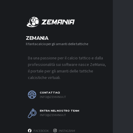
MERCA
ZEMANIA
Il fantacalcio per gli amanti delle tattiche
MERCATO
MILAN, 
GIMENEZ
Da una passione per il calcio tattico e dalla
6 AGOSTO 2
professionalità sui software nasce ZeMania,
MERCATO
il portale per gli amanti delle tattiche
NAPOLI, 
calcistiche virtuali.
MOTIVO 
6 AGOSTO 2
CONTATTACI
MERCATO
INFO@ZEMANIA.IT
REAL MA
AFFARE D
ENTRA NEL NOSTRO TEAM
6 AGOSTO 2
INFO@ZEMANIA.IT
FACEBOOK
INSTAGRAM