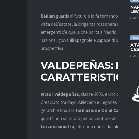
NAP
LEV
Il
Milan
guarda al futuro e lo fa tornando a bussare a
6 AG
vista dell’estate, la dirigenza rossonera
sta sondan
emergenti c’è quella che porta a Madrid. Non un nom
ULT
nazionali giovanili spagnole e capace di bruciare le 
ATA
prospettiva.
CES
6 AG
VALDEPEÑAS: PER
CARATTERISTICHE
Victor Valdepeñas
, classe 2006, è uno dei difens
Cresciuto tra Rayo Vallecano e Leganés prima di ap
gerarchie fino alla
formazione C e al Castilla
. Alt
qualità non scontata per un centrale della sua staz
terzino sinistro
, offrendo quella duttilità che og