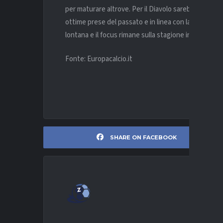
per maturare altrove. Per il Diavolo sarebbe un inve
ottime prese del passato e in linea con la strategia
lontana e il focus rimane sulla stagione in corso, ma
Fonte: Europacalcio.it
SHARE ON FACEBOOK