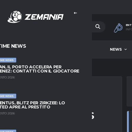
ENT
INF
TIME NEWS
HOME
BEST OF WEEK
NEWS
IME NEWS
AN, IL PORTO ACCELERA PER
ENEZ: CONTATTI CON IL GIOCATORE
OSTO 2026
IME NEWS
EA DALLA CANTERA
ENTUS, BLITZ PER ZIRKZEE: LO
TED APRE AL PRESTITO
VICTOR VALDEPEÑAS
OSTO 2026
IME NEWS