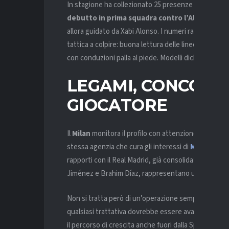
In stagione ha collezionato 25 presenze tra Primer
debutto in prima squadra contro l’Alavés
, un 
allora guidato da Xabi Alonso. I numeri raccontano 
tattica a colpire: buona lettura delle linee di passag
con conduzioni palla al piede. Modelli dichiarati? F
LEGAMI, CONCORR
GIOCATORE
Il
Milan
monitora il profilo con attenzione anche graz
stessa agenzia che cura gli interessi di
Mario Gila
,
rapporti con il Real Madrid, già consolidati da ope
Jiménez e Brahim Díaz, rappresentano una base su cu
Non si tratta però di un’operazione semplice.
Sul 1
qualsiasi trattativa dovrebbe essere avallata dal cl
il percorso di crescita anche fuori dalla Spagna, segu