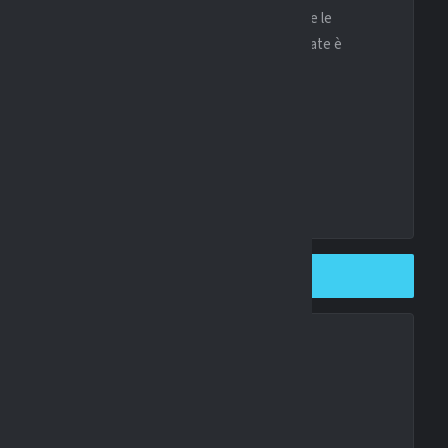
stimento di prospettiva, con la speranza di ricalcare le
 di costruire una difesa giovane e strutturata. L’estate è
 i primi movimenti extra campo sono già iniziati.
SHARE ON TWITTER