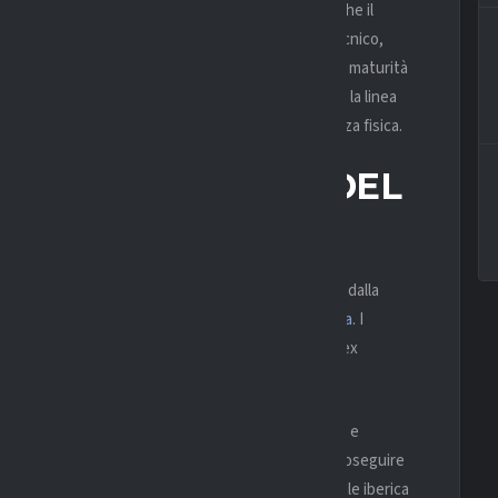
a Federación, Youth League e LaLiga, trovando anche il
segnale importante di fiducia da parte dello staff tecnico,
due gol e un assist complessivi, ma è soprattutto la maturità
gio, pulizia nell’impostazione e capacità di rompere la linea
ederico Valverde per mentalità e Rüdiger per presenza fisica.
ENZA E VOLONTÀ DEL
ie a un canale privilegiato: Valdepeñas è assistito dalla
 altro nome seguito dai rossoneri per la retroguardia
. I
razioni passate come quelle per Theo Hernández, Alex
i costruire eventuali dialoghi futuri.
9enne lavorano diversi club inglesi e tedeschi
e
ub blanco. Il giocatore, dal canto suo, gradirebbe proseguire
endo l’esempio di chi ha scelto di lasciare la capitale iberica