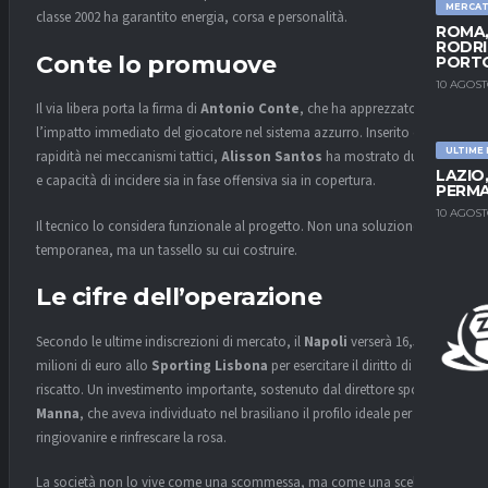
MERCA
classe 2002 ha garantito energia, corsa e personalità.
ROMA,
RODRI
Conte lo promuove
PORT
10 AGOST
Il via libera porta la firma di
Antonio Conte
, che ha apprezzato
l’impatto immediato del giocatore nel sistema azzurro. Inserito con
ULTIME
rapidità nei meccanismi tattici,
Alisson Santos
ha mostrato duttilità
LAZIO
e capacità di incidere sia in fase offensiva sia in copertura.
PERMA
10 AGOST
Il tecnico lo considera funzionale al progetto. Non una soluzione
temporanea, ma un tassello su cui costruire.
Le cifre dell’operazione
Secondo le ultime indiscrezioni di mercato, il
Napoli
verserà 16,5
milioni di euro allo
Sporting Lisbona
per esercitare il diritto di
riscatto. Un investimento importante, sostenuto dal direttore sportivo
Manna
, che aveva individuato nel brasiliano il profilo ideale per
ringiovanire e rinfrescare la rosa.
La società non lo vive come una scommessa, ma come una scelta