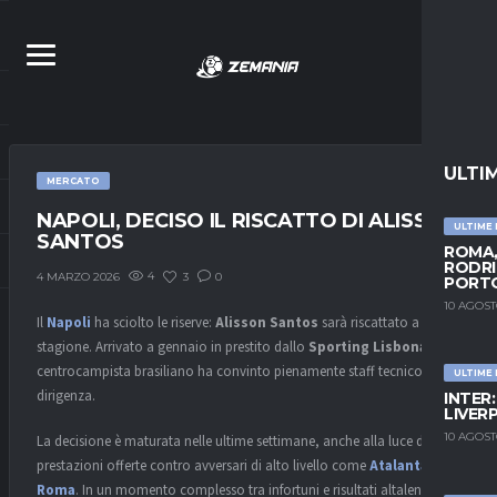
ULTI
MERCATO
NAPOLI, DECISO IL RISCATTO DI ALISSON
ULTIME
SANTOS
ROMA,
RODRI
4
3
0
4 MARZO 2026
PORT
10 AGOST
Il
Napoli
ha sciolto le riserve:
Alisson Santos
sarà riscattato a fine
stagione. Arrivato a gennaio in prestito dallo
Sporting Lisbona
, il
centrocampista brasiliano ha convinto pienamente staff tecnico e
ULTIME
dirigenza.
INTER
LIVER
10 AGOST
La decisione è maturata nelle ultime settimane, anche alla luce delle
prestazioni offerte contro avversari di alto livello come
Atalanta
e
Roma
. In un momento complesso tra infortuni e risultati altalenanti, il