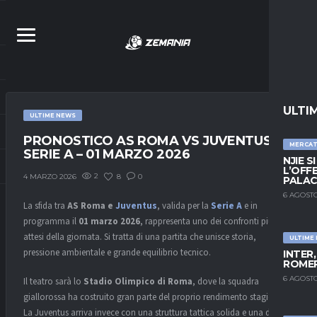
ULTI
ULTIME NEWS
PRONOSTICO AS ROMA VS JUVENTUS –
MERCA
SERIE A – 01 MARZO 2026
NJIE S
L’OFF
2
8
0
4 MARZO 2026
PALAC
6 AGOSTO
La sfida tra
AS Roma e
Juventus
, valida per la
Serie A
e in
programma il
01 marzo 2026
, rappresenta uno dei confronti più
attesi della giornata. Si tratta di una partita che unisce storia,
ULTIME
pressione ambientale e grande equilibrio tecnico.
INTER
ROMER
6 AGOSTO
Il teatro sarà lo
Stadio Olimpico di Roma
, dove la squadra
giallorossa ha costruito gran parte del proprio rendimento stagionale.
La Juventus arriva invece con una struttura tattica solida e una delle