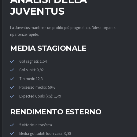
JUVENTUS
La Juventus mantiene un profilo più pragmatico. Difesa organizzata e
ripartenze rapide.
MEDIA STAGIONALE
Gol segnati: 1,54
Gol subiti: 0,92
Tiri medi: 12,3
Possesso medio: 50%
Expected Goals (xG): 1,49
RENDIMENTO ESTERNO
5 vittorie in trasferta
Media gol subiti fuori casa: 0,88