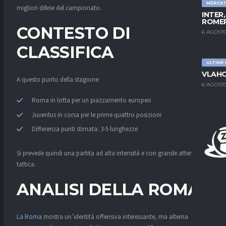
MERCA
migliori difese del campionato.
INTER
ROMER
CONTESTO DI
6 AGOSTO
CLASSIFICA
ULTIME
VLAHO
A questo punto della stagione:
6 AGOSTO
Roma in lotta per un piazzamento europeo
Juventus in corsa per le prime quattro posizioni
Differenza punti stimata: 3-5 lunghezze
Si prevede quindi una partita ad alta intensità e con grande attenzione
tattica.
ANALISI DELLA ROMA
La Roma
mostra un’identità offensiva interessante, ma alterna