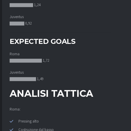
▇▇▇▇▇▇▇▇ 1,24
Juventus
▇▇▇▇▇ 0,92
EXPECTED GOALS
Roma
▇▇▇▇▇▇▇▇▇▇▇ 1,72
Juventus
▇▇▇▇▇▇▇▇▇ 1,49
ANALISI TATTICA
Roma:
Pressing alto
Costruzione dal basso