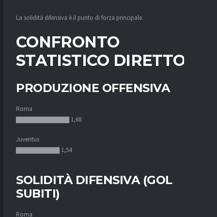
La solidità difensiva è il punto di forza principale.
CONFRONTO
STATISTICO DIRETTO
PRODUZIONE OFFENSIVA
Roma
▇▇▇▇▇▇▇▇▇▇▇ 1,68
Juventus
▇▇▇▇▇▇▇▇▇ 1,54
SOLIDITÀ DIFENSIVA (GOL
SUBITI)
Roma