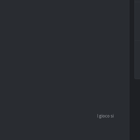
n casa riesce ad aumentare l’intensità offensiva. Il gioco si
del cross.