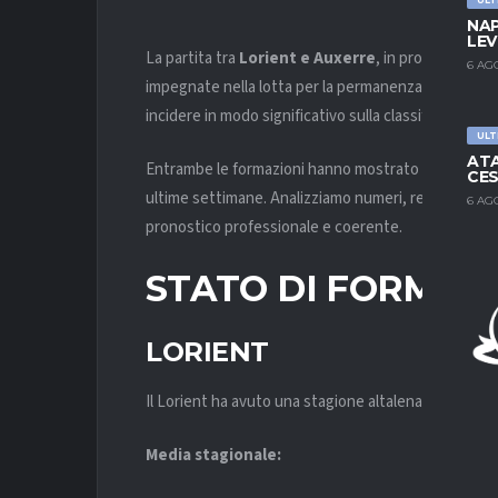
NAP
LEV
La partita tra
Lorient e Auxerre
, in programma il
6 AG
impegnate nella lotta per la permanenza nella massi
incidere in modo significativo sulla classifica nella 
ULT
ATA
Entrambe le formazioni hanno mostrato limiti struttu
CES
ultime settimane. Analizziamo numeri, rendimento,
6 AG
pronostico professionale e coerente.
STATO DI FORMA 
LORIENT
Il Lorient ha avuto una stagione altalenante, con dif
Media stagionale: