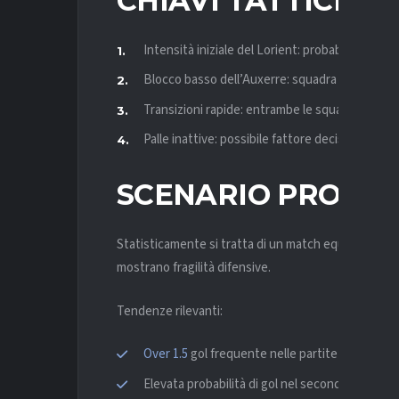
CHIAVI TATTICHE
Intensità iniziale del Lorient: probabile pressio
Blocco basso dell’Auxerre: squadra pronta a chi
Transizioni rapide: entrambe le squadre cercan
Palle inattive: possibile fattore decisivo in una
SCENARIO PROBAB
Statisticamente si tratta di un match equilibrato. 
mostrano fragilità difensive.
Tendenze rilevanti:
Over 1.5
gol frequente nelle partite del Lorien
Elevata probabilità di gol nel secondo tempo