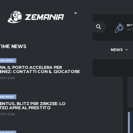
ENT
INF
TIME NEWS
HOME
BEST OF WEEK
NEWS
IME NEWS
AN, IL PORTO ACCELERA PER
ENEZ: CONTATTI CON IL GIOCATORE
OSTO 2026
IME NEWS
ENT VS AUXERRE –
ENTUS, BLITZ PER ZIRKZEE: LO
TED APRE AL PRESTITO
 2026
OSTO 2026
IME NEWS