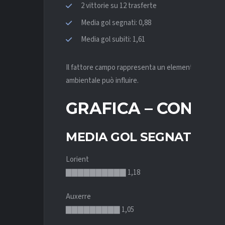
2 vittorie su 12 trasferte
Media gol segnati: 0,88
Media gol subiti: 1,61
Il fattore campo rappresenta un elemento rilevante
ambientale può influire.
GRAFICA – CONFR
MEDIA GOL SEGNATI
Lorient
▇▇▇▇▇▇▇▇▇▇ 1,18
Auxerre
▇▇▇▇▇▇▇▇▇ 1,05