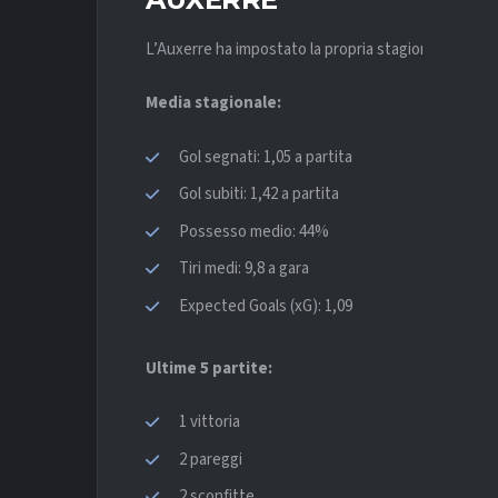
L’Auxerre ha impostato la propria stagione su un’o
Media stagionale:
Gol segnati: 1,05 a partita
Gol subiti: 1,42 a partita
Possesso medio: 44%
Tiri medi: 9,8 a gara
Expected Goals (xG): 1,09
Ultime 5 partite:
1 vittoria
2 pareggi
2 sconfitte