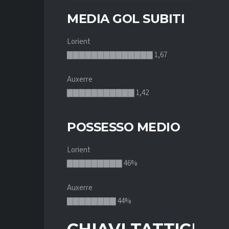
MEDIA GOL SUBITI
Lorient
▇▇▇▇▇▇▇▇▇▇▇▇▇▇ 1,67
Auxerre
▇▇▇▇▇▇▇▇▇▇▇ 1,42
POSSESSO MEDIO
Lorient
▇▇▇▇▇▇▇▇▇ 46%
Auxerre
▇▇▇▇▇▇▇▇ 44%