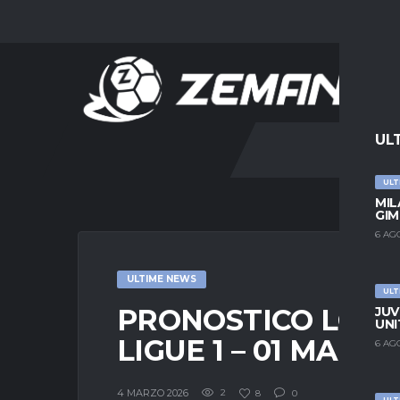
UL
ULT
MIL
GIM
6 AG
ULTIME NEWS
ULT
PRONOSTICO LORI
JUV
UNI
LIGUE 1 – 01 MARZO
6 AG
4 MARZO 2026
2
8
0
ULT