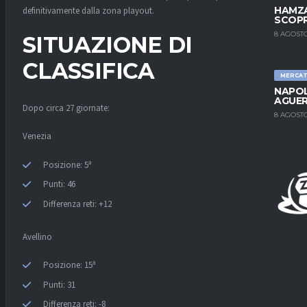
HAMZA
definitivamente dalla zona playout.
SCOPR
8 AGOSTO
SITUAZIONE DI
CLASSIFICA
MERCA
NAPOL
AGUER
Dopo circa 27 giornate:
8 AGOSTO
Venezia
Posizione: 5ª
Punti: 46
Differenza reti: +12
Avellino
Posizione: 15ª
Punti: 31
Differenza reti: -8