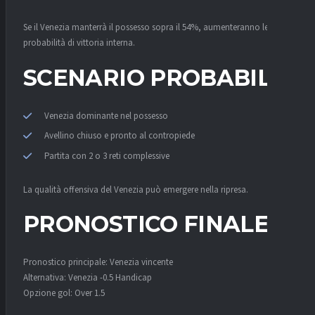
Se il Venezia manterrà il possesso sopra il 54%, aumenteranno le
probabilità di vittoria interna.
SCENARIO PROBABILE
Venezia dominante nel possesso
Avellino chiuso e pronto al contropiede
Partita con 2 o 3 reti complessive
La qualità offensiva del Venezia può emergere nella ripresa.
PRONOSTICO FINALE
Pronostico principale: Venezia vincente
Alternativa: Venezia -0.5 Handicap
Opzione gol: Over 1.5