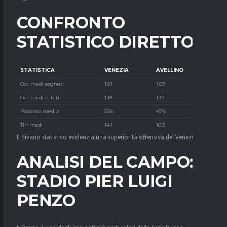
CONFRONTO
STATISTICO DIRETTO
STATISTICA
VENEZIA
AVELLINO
Gol medi segnati
1.61
1.09
Gol medi subiti
1.18
1.37
Possesso medio
55%
47%
Tiri medi
14.1
10.3
Il divario statistico evidenzia una superiorità offensiva del Venezia.
ANALISI DEL CAMPO:
STADIO PIER LUIGI
PENZO