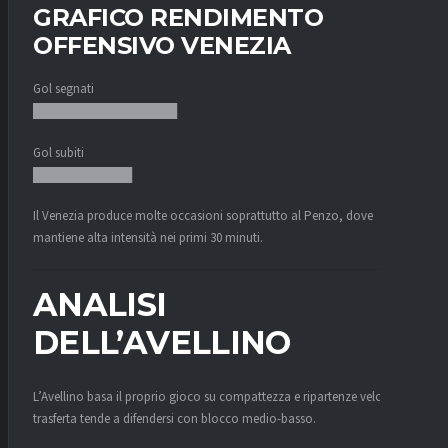
GRAFICO RENDIMENTO
OFFENSIVO VENEZIA
Gol segnati
████████████████
Gol subiti
███████████
Il Venezia produce molte occasioni soprattutto al Penzo, dove
mantiene alta intensità nei primi 30 minuti.
ANALISI
DELL’AVELLINO
L’Avellino basa il proprio gioco su compattezza e ripartenze veloci. In
trasferta tende a difendersi con blocco medio-basso.