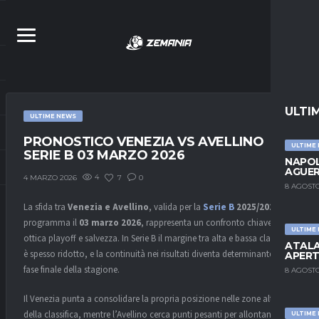
ULTI
ULTIME NEWS
PRONOSTICO VENEZIA VS AVELLINO
ULTIME
SERIE B 03 MARZO 2026
NAPOL
AGUER
4
7
0
4 MARZO 2026
8 AGOSTO
La sfida tra
Venezia e Avellino
, valida per la
Serie B
2025/2026
e in
programma il
03 marzo 2026
, rappresenta un confronto chiave in
ULTIME
ottica playoff e salvezza. In Serie B il margine tra alta e bassa classifica
ATALA
è spesso ridotto, e la continuità nei risultati diventa determinante nella
APERT
fase finale della stagione.
8 AGOSTO
Il Venezia punta a consolidare la propria posizione nelle zone alte
della classifica, mentre l’Avellino cerca punti pesanti per allontanarsi
ULTIME