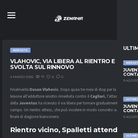
ULTI
MERCATO
VLAHOVIC, VIA LIBERA AL RIENTRO E
MERCA
SVOLTA SUL RINNOVO
JUVEN
CONTA
10
6
0
4 MARZO 2026
9 AGOSTO
Finalmente
Dusan Vlahovic
. Dopo quasi tre mesi di stop per la
lesione all’adduttore sinistro rimediata contro il
Cagliari
, l’attaccante
ULTIME
della
Juventus
ha ricevuto il via libera per tornare gradualmente in
JUVEN
campo. Un rientro atteso, che può incidere in modo concreto sul
CONTA
finale di stagione bianconero.
9 AGOSTO
Rientro vicino, Spalletti attende
ULTIME