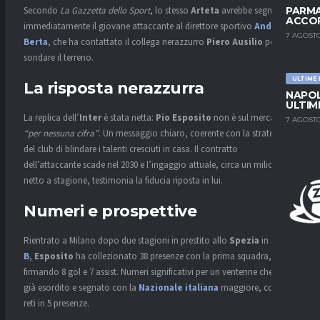
Secondo
La Gazzetta dello Sport
, lo stesso
Arteta
avrebbe segnalato
PARMA
ACCOR
immediatamente il giovane attaccante al direttore sportivo
Andrea
7 AGOSTO
Berta
, che ha contattato il collega nerazzurro
Piero Ausilio
per
sondare il terreno.
ULTIME
La risposta nerazzurra
NAPOL
ULTIM
La replica dell’
Inter
è stata netta:
Pio Esposito
non è sul mercato,
7 AGOSTO
“per nessuna cifra”
. Un messaggio chiaro, coerente con la strategia
del club di blindare i talenti cresciuti in casa. Il contratto
dell’attaccante scade nel 2030 e l’ingaggio attuale, circa un milione
netto a stagione, testimonia la fiducia riposta in lui.
Numeri e prospettive
Rientrato a Milano dopo due stagioni in prestito allo
Spezia
in
Serie
B
,
Esposito
ha collezionato 38 presenze con la prima squadra,
firmando 8 gol e 7 assist. Numeri significativi per un ventenne che ha
già esordito e segnato con la
Nazionale italiana
maggiore, con 3
reti in 5 presenze.