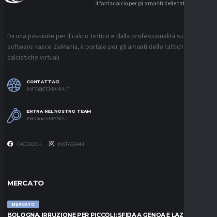
Il fantacalcio per gli amanti delle tattiche
Da una passione per il calcio tattico e dalla professionalità sui
software nasce ZeMania, il portale per gli amanti delle tattiche
calcistiche virtuali.
CONTATTACI
INFO@ZEMANIA.IT
ENTRA NEL NOSTRO TEAM
INFO@ZEMANIA.IT
FACEBOOK
INSTAGRAM
MERCATO
MERCATO
BOLOGNA, IRRUZIONE PER PICCOLI: SFIDA A GENOA E LAZIO,