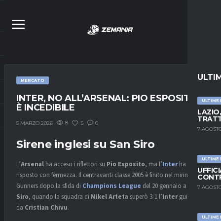
ULTI
MERCATO
INTER, NO ALL’ARSENAL: PIO ESPOSITO
ULTIME
È INCEDIBILE
LAZIO
TRATT
8
5
0
5 MARZO 2026
7 AGOSTO
Sirene inglesi su San Siro
ULTIME
L’
Arsenal
ha acceso i riflettori su
Pio Esposito
, ma l’
Inter
ha
UFFIC
risposto con fermezza. Il centravanti classe 2005 è finito nel mirino dei
CONTR
Gunners dopo la sfida di
Champions League
del 20 gennaio a
San
7 AGOSTO
Siro
, quando la squadra di
Mikel Arteta
superò 3-1 l’
Inter
guidata
da
Cristian Chivu
.
ULTIME