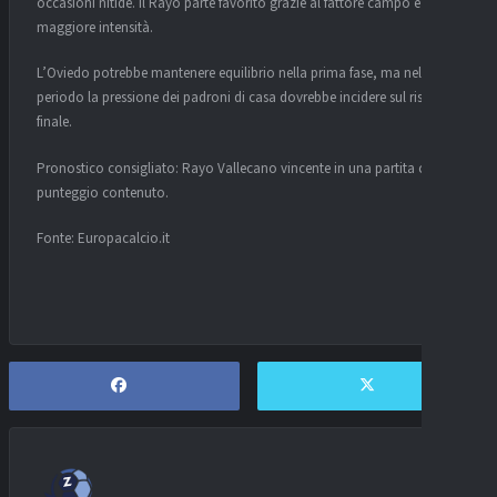
occasioni nitide. Il Rayo parte favorito grazie al fattore campo e alla
maggiore intensità.
L’Oviedo potrebbe mantenere equilibrio nella prima fase, ma nel lungo
periodo la pressione dei padroni di casa dovrebbe incidere sul risultato
finale.
Pronostico consigliato: Rayo Vallecano vincente in una partita con
punteggio contenuto.
Fonte: Europacalcio.it