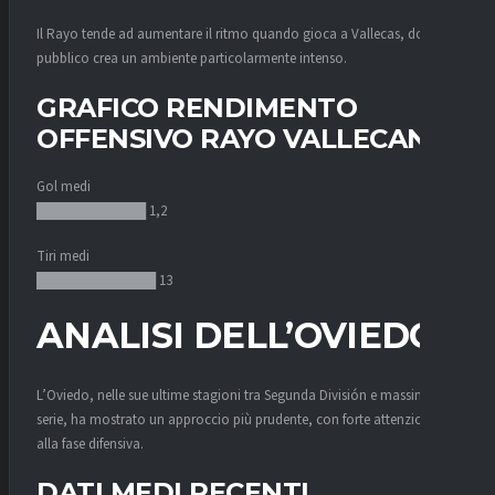
Il Rayo tende ad aumentare il ritmo quando gioca a Vallecas, dove il
pubblico crea un ambiente particolarmente intenso.
GRAFICO RENDIMENTO
OFFENSIVO RAYO VALLECANO
Gol medi
███████████ 1,2
Tiri medi
████████████ 13
ANALISI DELL’OVIEDO
L’Oviedo, nelle sue ultime stagioni tra Segunda División e massima
serie, ha mostrato un approccio più prudente, con forte attenzione
alla fase difensiva.
DATI MEDI RECENTI