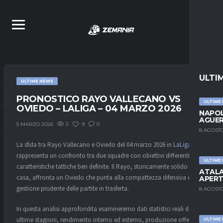
ULTI
ULTIME NEWS
PRONOSTICO RAYO VALLECANO VS
ULTIME
OVIEDO – LALIGA – 04 MARZO 2026
NAPOL
AGUER
2
9
0
5 MARZO 2026
8 AGOSTO
La sfida tra Rayo Vallecano e Oviedo del 04 marzo 2026 in
LaLiga
rappresenta un confronto tra due squadre con obiettivi differenti ma
ULTIME
caratteristiche tattiche ben definite. Il Rayo, storicamente solido in
ATALA
casa, affronta un Oviedo che punta alla compattezza difensiva e alla
APERT
gestione prudente delle partite in trasferta.
8 AGOSTO
In questa analisi approfondita esamineremo dati statistici reali delle
ultime stagioni, rendimento interno ed esterno, produzione offensiva,
ULTIME