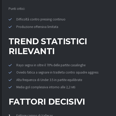
Punti critici:
Difficoltà contro pressing continuo
Produzione offensiva limitata
TREND STATISTICI
RILEVANTI
Rayo segna in oltre il 70% delle partite casalinghe
Oviedo fatica a segnare in trasferta contro squadre aggressive
Alta frequenza di Under 3.5 in partite equilibrate
Media gol complessiva intorno alle 2,2 reti
FATTORI DECISIVI
Fattore campo di Vallecas