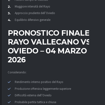
Maggiore intensità del Rayo
Approccio prudente dell’Oviedo
Equilibrio difensivo generale
PRONOSTICO FINALE
RAYO VALLECANO VS
OVIEDO – 04 MARZO
2026
Considerando:
Rendimento interno positivo del Rayo
Produzione offensiva leggermente superiore
Difficoltà esterna dell’Oviedo
Probabile partita tattica e chiusa