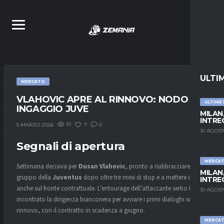
ULTI
MERCATO
VLAHOVIC APRE AL RINNOVO: NODO
ULTIME
INGAGGIO JUVE
MILAN,
INTRE
10
7
0
5 MARZO 2026
10 AGOST
Segnali di apertura
MERCA
Settimana decisiva per
Dusan Vlahovic
, pronto a riabbracciare il
MILAN,
gruppo della
Juventus
dopo oltre tre mesi di stop e a mettere ordine
INTRE
anche sul fronte contrattuale. L’entourage dell’attaccante serbo ha
10 AGOST
incontrato la dirigenza bianconera per avviare i primi dialoghi sul
rinnovo, con il contratto in scadenza a giugno.
MERCA