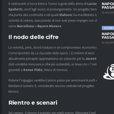
Il centravanti si trova bene a Torino e gode della stima di
Luciano
NAPOL
PASSA
Spalletti
, anch’egli vicino al prolungamento. Un progetto tecnico
10 AGOST
che punta alla continuità e nel quale
Vlahovic
ha manifestato la
volontà di restare, assicurando di non aver preso impegni con club
come
Barcellona
o
Bayern Monaco
.
ULTIME
NAPOL
Il nodo delle cifre
PASSA
10 AGOST
La volontà, però, dovrà tradursi in un compromesso economico.
Come riportato da
La Gazzetta dello Sport
, i 12 milioni di euro
attualmente percepiti rappresentano un ostacolo per la
Juventus
. Il
club vorrebbe rinnovare a cifre più sostenibili, in linea con i 7 milioni
garantiti a
Kenan Yildiz
, fresco di rinnovo.
Ridurre l’ingaggio sarebbe il primo passo per avvicinare le parti e
blindare il numero 9, considerato ancora centrale nel progetto
tecnico.
Rientro e scenari
Sul campo, il ritorno è previsto per metà marzo. Ritrovare il gol