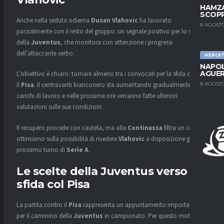
HAMZA
SCOPR
Anche nella seduta odierna
Dusan Vlahovic
ha lavorato
8 AGOSTO
parzialmente con il resto del gruppo: un segnale positivo per lo staff
della
Juventus
, che monitora con attenzione i progressi
dell’attaccante serbo.
MERCA
NAPOL
AGUER
L’obiettivo è chiaro: tornare almeno tra i convocati per la sfida contro
8 AGOSTO
il
Pisa
. Il centravanti bianconero sta aumentando gradualmente i
carichi di lavoro e nelle prossime ore verranno fatte ulteriori
valutazioni sulle sue condizioni.
Il recupero procede con cautela, ma alla
Continassa
filtra un cauto
ottimismo sulla possibilità di rivedere
Vlahovic
a disposizione già nel
prossimo turno di
Serie A
.
Le scelte della Juventus verso la
sfida col Pisa
La partita contro il
Pisa
rappresenta un appuntamento importante
per il cammino della
Juventus
in campionato. Per questo motivo lo