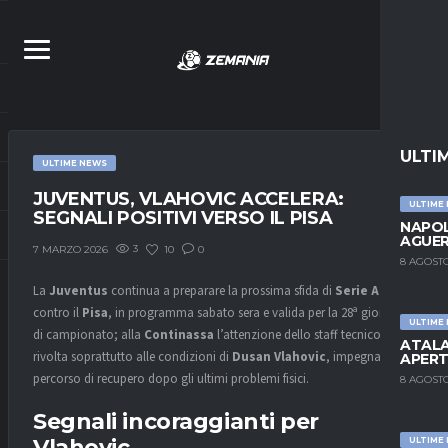
ULTI
ULTIME NEWS
JUVENTUS, VLAHOVIC ACCELERA:
ULTIME
SEGNALI POSITIVI VERSO IL PISA
NAPOL
AGUER
3
10
0
7 MARZO 2026
8 AGOSTO
La
Juventus
continua a preparare la prossima sfida di
Serie A
contro il
Pisa
, in programma sabato sera e valida per la 28ª giornata
ULTIME
di campionato; alla
Continassa
l’attenzione dello staff tecnico è
ATALA
rivolta soprattutto alle condizioni di
Dusan Vlahovic
, impegnato nel
APERT
percorso di recupero dopo gli ultimi problemi fisici.
8 AGOSTO
Segnali incoraggianti per
Vlahovic
ULTIME