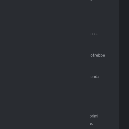
no contro uno.
RE
casa, dove mantiene maggiore equilibrio e compattezza
o possono essere fresche e ventose, elemento che potrebbe
ello Jong Ajax potrebbe risultare decisiva nella seconda
ong Ajax pronto a spingere sull’acceleratore fin dai primi
olidità e continuità, soprattutto tra le mura amiche.