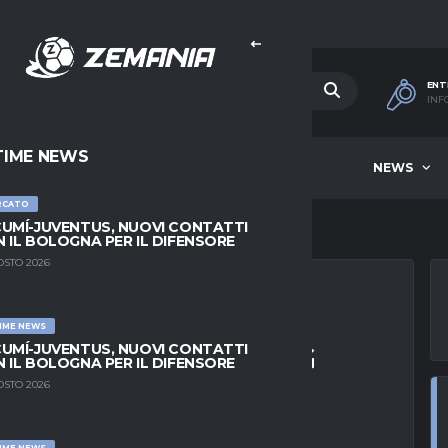
ENT
INF
TIME NEWS
HOME
BEST OF WEEK
NEWS
RCATO
UMÍ-JUVENTUS, NUOVI CONTATTI
 IL BOLOGNA PER IL DIFENSORE
OSTO 2026
IME NEWS
HOVEN FC VS JONG
UMÍ-JUVENTUS, NUOVI CONTATTI
 IL BOLOGNA PER IL DIFENSORE
26 EERSTE DIVISIE
OSTO 2026
IME NEWS