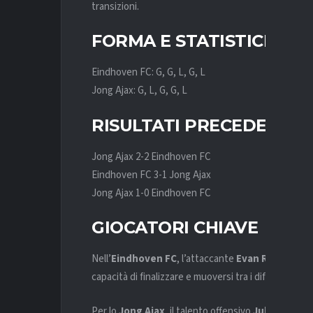
transizioni.
FORMA E STATISTICHE R
Eindhoven FC: G, G, L, G, L
Jong Ajax: G, L, G, G, L
RISULTATI PRECEDENTI
Jong Ajax 2-2 Eindhoven FC
Eindhoven FC 3-1 Jong Ajax
Jong Ajax 1-0 Eindhoven FC
GIOCATORI CHIAVE
Nell’
Eindhoven FC
, l’attaccante
Evan Rottier
rap
capacità di finalizzare e muoversi tra i difensori.
Per lo
Jong Ajax
, il talento offensivo
Julian Rijkho