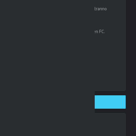
ità degli ospiti e a sfruttare le occasioni create, potranno
 il pronostico pende leggermente verso l’Eindhoven FC.
 in una sfida dinamica e ricca di occasioni.
SHARE ON TWITTER