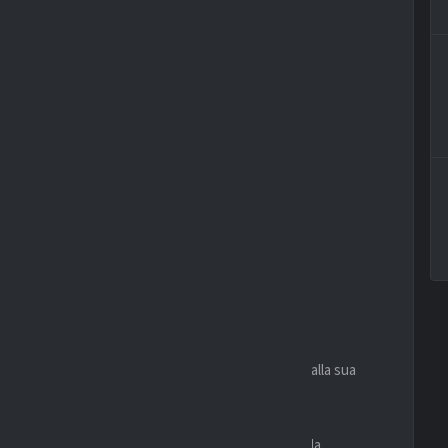
ECENTI
presenta il principale riferimento offensivo, grazie alla sua
ff
è il giocatore più pericoloso, abile nell’attaccare la