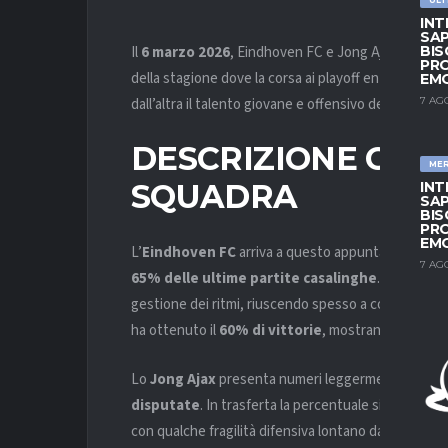
INT
SAP
Il
6 marzo 2026
, Eindhoven FC e Jong Ajax si affron
BIS
PRO
della stagione dove la corsa ai playoff entra nel vivo
EM
dall’altra il talento giovane e offensivo dello Jong 
7 AG
DESCRIZIONE GEN
ME
SQUADRA
INT
SAP
BIS
PRO
EM
L’
Eindhoven FC
arriva a questo appuntamento con 
7 AG
65% delle ultime partite casalinghe
. La squadr
gestione dei ritmi, riuscendo spesso a controllare i
ha ottenuto il
60% di vittorie
, mostrando continuit
Lo
Jong Ajax
presenta numeri leggermente più alta
disputate
. In trasferta la percentuale si attesta i
con qualche fragilità difensiva lontano da casa. La 