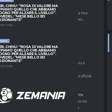
ER, CHIVU: “ROSA DI VALORE MA
PIAMO QUELLO CHE ABBIAMO
tano in una sfida valida per la
Eerste Divisie
, in una fase
OGNO PER ALZARE IL LIVELLO”.
VEDEL: “MESE BELLO ED
. Da una parte l’esperienza e la solidità dell’Eindhoven,
OZIONANTE”
Ajax: un mix che promette spettacolo e ritmo alto.
OSTO 2026
ERALE DELLA
RCATO
ER, CHIVU: “ROSA DI VALORE MA
PIAMO QUELLO CHE ABBIAMO
OGNO PER ALZARE IL LIVELLO”.
VEDEL: “MESE BELLO ED
OZIONANTE”
un rendimento interno molto positivo, avendo vinto il
OSTO 2026
a si distingue per organizzazione difensiva e buona
l match nei momenti chiave. Nelle ultime cinque gare ufficiali
à e solidità.
lenanti, con il
55% di vittorie nelle ultime partite
ntorno al
40%
, segnale di grande potenziale offensivo ma
squadra punta su dinamismo, tecnica e velocità nelle