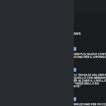
TO
ULTIME NEWS
ULTIME NEWS
JUVENTUS, NUOVI CONTATTI
LUCUMÍ-JUVENTUS, NUOVI CON
BOLOGNA PER IL DIFENSORE
CON IL BOLOGNA PER IL DIFENS
026
7 AGOSTO 2026
ULTIME NEWS
HIVU: “ROSA DI VALORE MA
INTER, CHIVU: “ROSA DI VALORE
O QUELLO CHE ABBIAMO
SAPPIAMO QUELLO CHE ABBIAM
PER ALZARE IL LIVELLO”.
BISOGNO PER ALZARE IL LIVELLO
L: “MESE BELLO ED
PROVEDEL: “MESE BELLO ED
NANTE”
EMOZIONANTE”
026
7 AGOSTO 2026
ULTIME NEWS
 IRRUZIONE PER PICCOLI: SFIDA
BOLOGNA, IRRUZIONE PER PICCOL