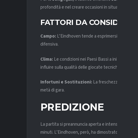
profondità e nel creare occasioni in situazioni di u
FATTORI DA CONSIDERA
Campo:
L’Eindhoven tende a esprimersi meglio in 
difensiva.
Clima:
Le condizioni nei Paesi Bassi a inizio marz
influire sulla qualità delle giocate tecniche.
Infortuni e Sostituzioni:
La freschezza atletica d
metà di gara.
PREDIZIONE
La partita si preannuncia aperta e intensa, con lo J
minuti. L’Eindhoven, però, ha dimostrato maggiore s