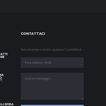
CONTATTACI
Vuoi diventare nostro sponsor? Contattaci!
TATTI
ORE
 MA
O
”.
I: SFIDA