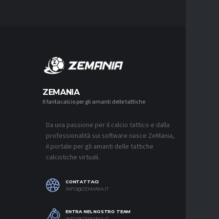
MERCA
ZEMANIA
Il fantacalcio per gli amanti delle tattiche
MERCATO
LUCUMÍ-
CON IL 
Da una passione per il calcio tattico e dalla
7 AGOSTO 2
professionalità sui software nasce ZeMania,
MERCATO
il portale per gli amanti delle tattiche
INTER, C
calcistiche virtuali.
SAPPIAM
BISOGNO 
PROVEDE
EMOZIO
CONTATTACI
7 AGOSTO 2
INFO@ZEMANIA.IT
MERCATO
ENTRA NEL NOSTRO TEAM
BOLOGNA,
INFO@ZEMANIA.IT