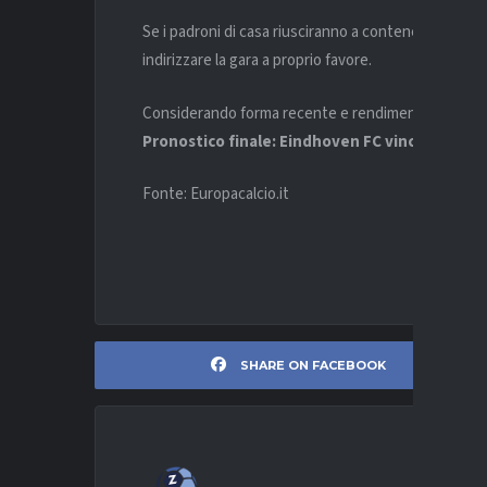
Se i padroni di casa riusciranno a contenere la veloc
indirizzare la gara a proprio favore.
Considerando forma recente e rendimento interno,
Pronostico finale: Eindhoven FC vincente 2-1
,
Fonte: Europacalcio.it
SHARE ON FACEBOOK