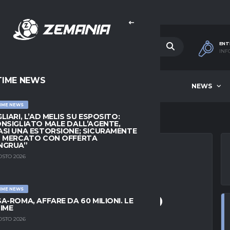
ENT
INF
TIME NEWS
HOME
BEST OF WEEK
NEWS
IME NEWS
LIARI, L’AD MELIS SU ESPOSITO:
NSIGLIATO MALE DALL’AGENTE,
SI UNA ESTORSIONE; SICURAMENTE
L MERCATO CON OFFERTA
NGRUA”
OSTO 2026
OL CITY VS
IME NEWS
ONSHIP 07 MARZO
A-ROMA, AFFARE DA 60 MILIONI. LE
IME
OSTO 2026