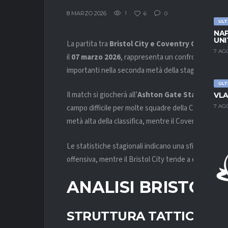
8 MARZO 2026
1
6
0
ULT
NAP
UNI
La partita tra
Bristol City e Coventry City
, valid
7 AG
il
07 marzo 2026
, rappresenta un confronto molto
importanti nella seconda metà della stagione.
ULT
Il match si giocherà all’
Ashton Gate Stadium di Br
VLA
campo difficile per molte squadre della Championship
7 AG
metà alta della classifica, mentre il Coventry contin
Le statistiche stagionali indicano una sfida equilib
offensiva, mentre il Bristol City tende a essere più 
ANALISI BRISTOL C
STRUTTURA TATTICA