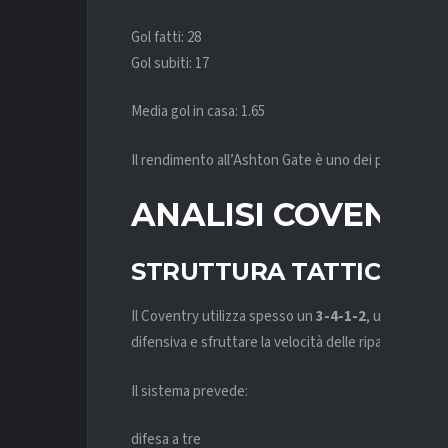
Gol fatti: 28
Gol subiti: 17
Media gol in casa: 1.65
Il rendimento all’Ashton Gate è uno dei punti di for
ANALISI COVENTRY
STRUTTURA TATTICA
Il Coventry utilizza spesso un
3-4-1-2
, un modulo 
difensiva e sfruttare la velocità delle ripartenze.
Il sistema prevede:
difesa a tre