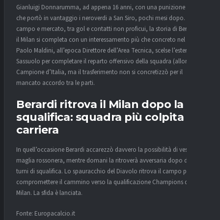
Gianluigi Donnarumma, ad appena 16 anni, con una punizione beffa
che portò in vantaggio i neroverdi a San Siro, pochi mesi dopo. Tra
campo e mercato, tra gol e contatti non proficui, la storia di Berardi e
il Milan si completa con un interessamento più che concreto nel 2022.
Paolo Maldini, all’epoca Direttore dell’Area Tecnica, scelse l’esterno del
Sassuolo per completare il reparto offensivo della squadra (allora)
Campione d’Italia, ma il trasferimento non si concretizzò per il
mancato accordo tra le parti.
Berardi ritrova il Milan dopo la
squalifica: squadra più colpita in
carriera
In quell’occasione Berardi accarezzò davvero la possibilità di vestire la
maglia rossonera, mentre domani la ritroverà avversaria dopo due
turni di squalifica. Lo spauracchio del Diavolo ritrova il campo per
compromettere il cammino verso la qualificazione Champions del
Milan. La sfida è lanciata.
Fonte: Europacalcio.it