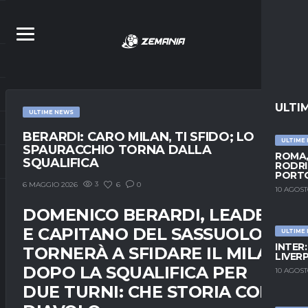
ULTI
ULTIME NEWS
BERARDI: CARO MILAN, TI SFIDO; LO
ULTIME
SPAURACCHIO TORNA DALLA
ROMA,
SQUALIFICA
RODRI
PORT
3
6
0
6 MAGGIO 2026
10 AGOST
DOMENICO BERARDI, LEADER
E CAPITANO DEL SASSUOLO,
ULTIME
INTER
TORNERÀ A SFIDARE IL MILAN
LIVER
DOPO LA SQUALIFICA PER
10 AGOST
DUE TURNI: CHE STORIA COL