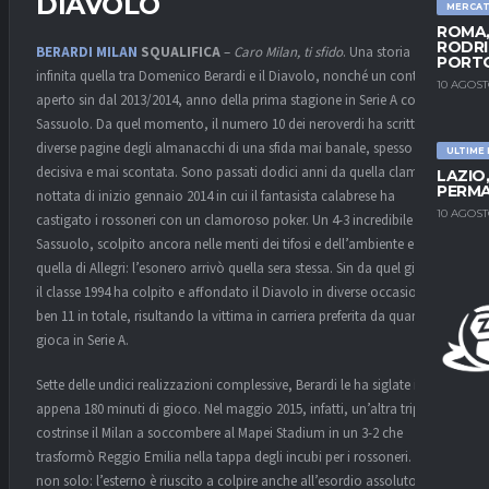
DIAVOLO
MERCA
ROMA,
RODRI
BERARDI
MILAN
SQUALIFICA
–
Caro Milan, ti sfido
. Una storia
PORT
infinita quella tra Domenico Berardi e il Diavolo, nonché un conto
10 AGOST
aperto sin dal 2013/2014, anno della prima stagione in Serie A con il
Sassuolo. Da quel momento, il numero 10 dei neroverdi ha scritto
diverse pagine degli almanacchi di una sfida mai banale, spesso
ULTIME
decisiva e mai scontata. Sono passati dodici anni da quella clamorosa
LAZIO
PERMA
nottata di inizio gennaio 2014 in cui il fantasista calabrese ha
10 AGOST
castigato i rossoneri con un clamoroso poker. Un 4-3 incredibile per il
Sassuolo, scolpito ancora nelle menti dei tifosi e dell’ambiente e in
quella di Allegri: l’esonero arrivò quella sera stessa. Sin da quel giorno,
il classe 1994 ha colpito e affondato il Diavolo in diverse occasioni,
ben 11 in totale, risultando la vittima in carriera preferita da quando
gioca in Serie A.
Sette delle undici realizzazioni complessive, Berardi le ha siglate in
appena 180 minuti di gioco. Nel maggio 2015, infatti, un’altra tripletta
costrinse il Milan a soccombere al Mapei Stadium in un 3-2 che
trasformò Reggio Emilia nella tappa degli incubi per i rossoneri. Ma
non solo: l’esterno è riuscito a colpire anche all’esordio assoluto di