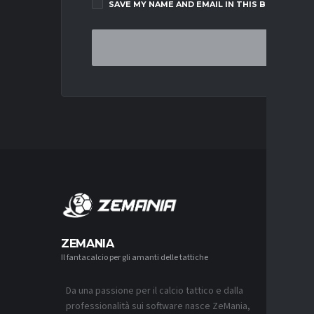
SAVE MY NAME AND EMAIL IN THIS BROWSER F
MERCA
ZEMANIA
Il fantacalcio per gli amanti delle tattiche
MERCATO
LAZIO, I
L’OFFER
Da una passione per il calcio tattico e dalla
9 AGOSTO 2
professionalità sui software nasce ZeMania,