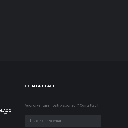
CONTATTACI
Vuoi diventare nostro sponsor? Contattaci!
ALAGÒ,
TTO”