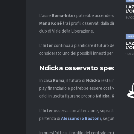
LAZ
L’O
L’asse
Roma-Inter
potrebbe accendersi nuovamente
9 AG
Manu Koné
tra i profili osservati dalla dirigenza n
club di Viale della Liberazione.
ME
LAZ
L’
Inter
continua a pianificare il futuro della rosa e
L’O
considerato uno dei possibili innesti per rinforzare 
9 AG
Ndicka osservato speciale pe
In casa
Roma
, il futuro di
Ndicka
resta incerto. Il c
play finanziario e potrebbe essere costretto a sacrif
caldi in uscita figurano proprio
Ndicka
,
Koné
e
Mil
L’
Inter
osserva con attenzione, soprattutto in uno
partenza di
Alessandro Bastoni
, seguito con int
In quest’ottica, il profilo del centrale ex
Auxerre
vi