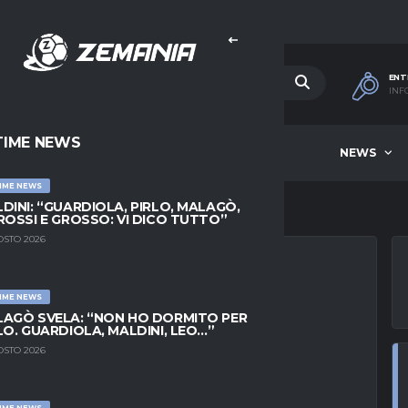
ENT
INF
TIME NEWS
HOME
BEST OF WEEK
NEWS
IME NEWS
DINI: “GUARDIOLA, PIRLO, MALAGÒ,
ROSSI E GROSSO: VI DICO TUTTO”
OSTO 2026
IME NEWS
DICKA: POSSIBILE
AGÒ SVELA: “NON HO DORMITO PER
LO. GUARDIOLA, MALDINI, LEO…”
OSTO 2026
IME NEWS