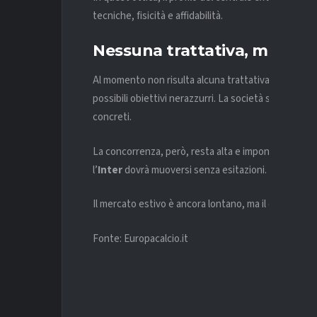
tecniche, fisicità e affidabilità.
Nessuna trattativa, ma il m
Al momento non risulta alcuna trattativa ufficiale tr
possibili obiettivi nerazzurri. La società sta valuta
concreti.
La concorrenza, però, resta alta e impone rapidità. 
l’
Inter
dovrà muoversi senza esitazioni.
Il mercato estivo è ancora lontano, ma il dossier
Nd
Fonte: Europacalcio.it