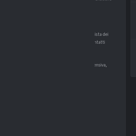
onitoraggio è costante
a i due club, ma il nome di
Ndicka
è presente nella lista dei
ndo tempi e margini di manovra prima di eventuali contatti
Se l’interesse dovesse trasformarsi in una vera offensiva,
icka
è già aperto sulla scrivania nerazzurra.