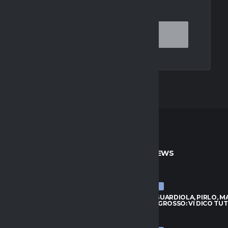
OR THE NEXT TIME I COMMENT.
TO
ULTIME NEWS
ULTIME NEWS
VANOVIC HA RIFIUTATO
MALDINI: “GUARDIOLA, PIRLO, M
TA: ECCO PERCHÉ
DE ROSSI E GROSSO: VI DICO TU
026
9 AGOSTO 2026