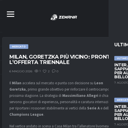
ULTI
MERCATO
MILAN, GORETZKA PIÙ VICINO: PRONTA
ULTIME
L’OFFERTA TRIENNALE
INTER
SAPPI
1
2
0
6 MAGGIO 2026
PER A
BELLO
Il
Milan
accelera sul mercato e punta con decisione su
Leon
7 AGOSTO
Goretzka
, primo grande obiettivo per rinforzare il centrocampo della
prossima stagione. La strategia di
Massimiliano Allegri
è chiara:
MERCA
servono giocatori di esperienza, personalità e caratura internazionale
INTER
per riportare i rossoneri stabilmente ai vertici della
Serie A
e della
SAPPI
Champions League
.
PER A
BELLO
7 AGOSTO
Nel vertice andato in scena a Casa Milan tra l’allenatore livornese,