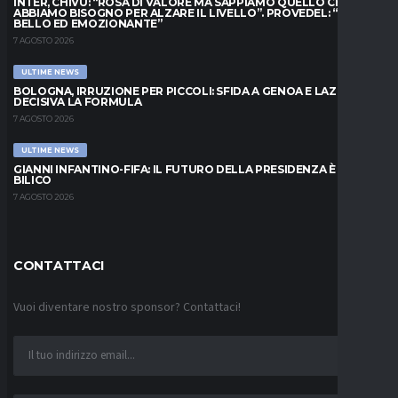
INTER, CHIVU: “ROSA DI VALORE MA SAPPIAMO QUELLO CHE
ABBIAMO BISOGNO PER ALZARE IL LIVELLO”. PROVEDEL: “MESE
BELLO ED EMOZIONANTE”
7 AGOSTO 2026
ULTIME NEWS
BOLOGNA, IRRUZIONE PER PICCOLI: SFIDA A GENOA E LAZIO,
DECISIVA LA FORMULA
7 AGOSTO 2026
ULTIME NEWS
GIANNI INFANTINO-FIFA: IL FUTURO DELLA PRESIDENZA È IN
BILICO
7 AGOSTO 2026
CONTATTACI
Vuoi diventare nostro sponsor? Contattaci!