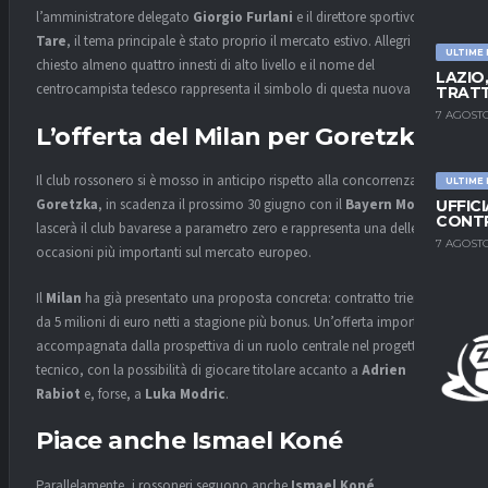
l’amministratore delegato
Giorgio Furlani
e il direttore sportivo
Igli
Tare
, il tema principale è stato proprio il mercato estivo. Allegri ha
ULTIME
chiesto almeno quattro innesti di alto livello e il nome del
LAZIO
centrocampista tedesco rappresenta il simbolo di questa nuova linea.
TRATT
7 AGOSTO
L’offerta del Milan per Goretzka
Il club rossonero si è mosso in anticipo rispetto alla concorrenza.
ULTIME
Goretzka
, in scadenza il prossimo 30 giugno con il
Bayern Monaco
,
UFFIC
CONTR
lascerà il club bavarese a parametro zero e rappresenta una delle
7 AGOSTO
occasioni più importanti sul mercato europeo.
Il
Milan
ha già presentato una proposta concreta: contratto triennale
da 5 milioni di euro netti a stagione più bonus. Un’offerta importante,
accompagnata dalla prospettiva di un ruolo centrale nel progetto
tecnico, con la possibilità di giocare titolare accanto a
Adrien
Rabiot
e, forse, a
Luka Modric
.
Piace anche Ismael Koné
Parallelamente, i rossoneri seguono anche
Ismael Koné
,