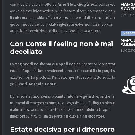
continua a piacere molto ad
Arne Slot
, che già nella scorsa estate
HAMZA
SCOPR
aveva chiesto informazioni sul difensore. Il tecnico olandese considera
8 AGOSTO
Beukema
un profilo affidabile, moderno e adatto al suo sistema di
gioco, motivo per cui il club inglese starebbe monitorando con
attenzione l’evoluzione della situazione in casa azzurra.
MERCA
NAPOL
Con Conte il feeling non è mai
AGUER
decollato
8 AGOSTO
La stagione di
Beukema
al
Napoli
non ha rispettato le aspettative
iniziali. Dopo l’ottimo rendimento mostrato con il
Bologna
, il salto in
azzurro non ha prodotto l’impatto sperato, soprattutto sotto la
gestione di
Antonio Conte
.
Il difensore è stato spesso accantonato nelle gerarchie, anche in
momenti di emergenza numerica, segnale di un feeling tecnico mai
realmente sbocciato. Una situazione che inevitabilmente apre
riflessioni sul futuro, sia da parte del club sia del giocatore.
Estate decisiva per il difensore