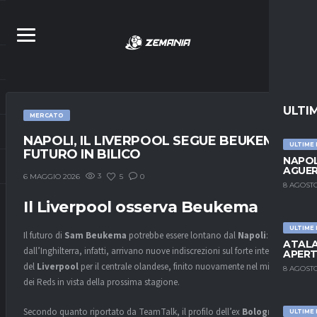
ULTI
MERCATO
NAPOLI, IL LIVERPOOL SEGUE BEUKEMA:
ULTIME
FUTURO IN BILICO
NAPOL
AGUER
3
5
0
6 MAGGIO 2026
8 AGOSTO
Il Liverpool osserva Beukema
ULTIME
Il futuro di
Sam Beukema
potrebbe essere lontano dal
Napoli
:
ATALA
dall’Inghilterra, infatti, arrivano nuove indiscrezioni sul forte interesse
APERT
del
Liverpool
per il centrale olandese, finito nuovamente nel mirino
8 AGOSTO
dei Reds in vista della prossima stagione.
Secondo quanto riportato da TeamTalk, il profilo dell’ex
Bologna
ULTIME