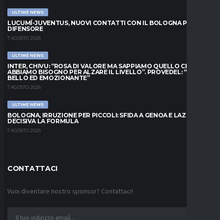
ULTIME NEWS
LUCUMÍ-JUVENTUS, NUOVI CONTATTI CON IL BOLOGNA PER IL
DIFENSORE
7 AGOSTO 2026
ULTIME NEWS
INTER, CHIVU: “ROSA DI VALORE MA SAPPIAMO QUELLO CHE
ABBIAMO BISOGNO PER ALZARE IL LIVELLO”. PROVEDEL: “MESE
BELLO ED EMOZIONANTE”
7 AGOSTO 2026
ULTIME NEWS
BOLOGNA, IRRUZIONE PER PICCOLI: SFIDA A GENOA E LAZIO,
DECISIVA LA FORMULA
7 AGOSTO 2026
CONTATTACI
Vuoi diventare nostro sponsor? Contattaci!