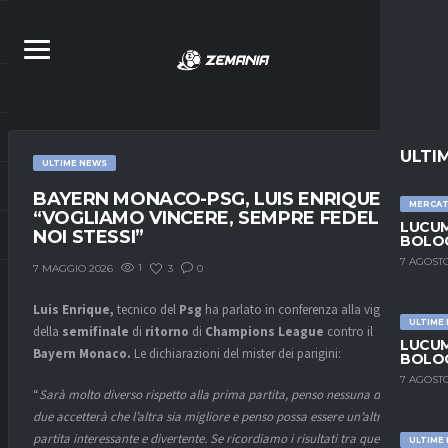
ULTI
ULTIME NEWS
BAYERN MONACO-PSG, LUIS ENRIQUE:
MERCA
“VOGLIAMO VINCERE, SEMPRE FEDELI A
LUCUM
NOI STESSI”
BOLOG
7 AGOSTO
1
3
0
7 MAGGIO 2026
Luis Enrique,
tecnico del
Psg
ha parlato in conferenza alla vigilia
ULTIME
della
semifinale
di
ritorno
di
Champions League
contro il
LUCUM
Bayern Monaco.
Le dichiarazioni del mister dei parigini:
BOLOG
7 AGOSTO
“
Sarà molto diverso rispetto alla prima partita, penso nessuna delle
due accetterà che l’altra sia migliore e penso possa essere un’altra
partita interessante e divertente. Se ricordiamo i risultati tra queste
ULTIME