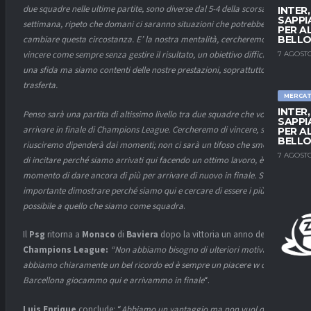
due squadre nelle ultime partite, sono diverse dal 5-4 della scorsa
INTER
SAPPI
settimana, ripeto che domani ci saranno situazioni che potrebbero
PER A
BELLO
cambiare questa circostanza. E’ la nostra mentalità, cercheremo di
vincere come sempre senza gestire il risultato, un obiettivo difficile,
7 AGOSTO
una sfida ma siamo contenti delle nostre prestazioni, soprattutto in
trasferta.
MERCA
INTER
Penso sarà una partita di altissimo livello tra due squadre che vogliono
SAPPI
arrivare in finale di Champions League. Cercheremo di vincere, se ci
PER A
BELLO
riusciremo dipenderà dai momenti; non ci sarà un tifoso che smetterà
7 AGOSTO
di incitare perché siamo arrivati qui facendo un ottimo lavoro, è il
momento di dare ancora di più per arrivare di nuovo in finale. Sarà
importante dimostrare perché siamo qui e cercare di essere i più fedeli
possibile a quello che siamo come squadra
.
Il
Psg
ritorna a
Monaco
di
Baviera
dopo la vittoria un anno della
Champions League:
“Non abbiamo bisogno di ulteriori motivazioni,
abbiamo chiaramente un bel ricordo ed è sempre un piacere w con il
Barcellona giocammo qui e arrivammo in finale
“.
Luis Enrique
conclude: “
Abbiamo un vantaggio ma non vuol dire nel