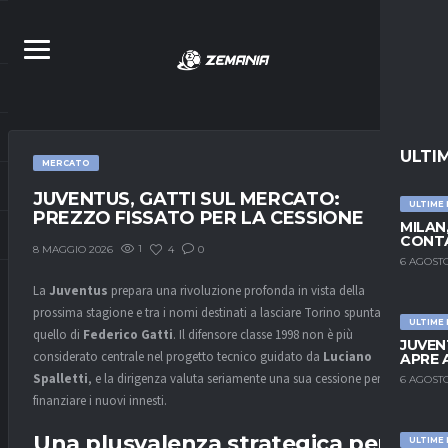
ULTI
MERCATO
JUVENTUS, GATTI SUL MERCATO:
ULTIME
PREZZO FISSATO PER LA CESSIONE
MILAN
CONTA
1
4
0
8 MAGGIO 2026
6 AGOSTO
La
Juventus
prepara una rivoluzione profonda in vista della
prossima stagione e tra i nomi destinati a lasciare Torino spunta
ULTIME
quello di
Federico Gatti
. Il difensore classe 1998 non è più
JUVEN
considerato centrale nel progetto tecnico guidato da
Luciano
APRE 
Spalletti
, e la dirigenza valuta seriamente una sua cessione per
6 AGOSTO
finanziare i nuovi innesti.
Una plusvalenza strategica per la
ULTIME