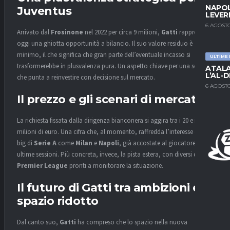
NAPOL
Juventus
LEVER
6 AGOSTO
Arrivato dal
Frosinone
nel 2022 per circa 9 milioni,
Gatti
rappresenta
oggi una ghiotta opportunità a bilancio. Il suo valore residuo è
minimo, il che significa che gran parte dell’eventuale incasso si
ULTIME
trasformerebbe in plusvalenza pura. Un aspetto chiave per una società
ATALA
L’AL-D
che punta a reinvestire con decisione sul mercato.
6 AGOSTO
Il prezzo e gli scenari di mercato
La richiesta fissata dalla dirigenza bianconera si aggira tra i 20 e i 25
milioni di euro. Una cifra che, al momento, raffredda l’interesse delle
big di
Serie A
come
Milan
e
Napoli
, già accostate al giocatore nelle
ultime sessioni. Più concreta, invece, la pista estera, con diversi club di
Premier League
pronti a monitorare la situazione.
Il futuro di Gatti tra ambizioni e
spazio ridotto
Dal canto suo,
Gatti
ha compreso che lo spazio nella nuova