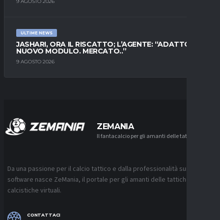
9 AGOSTO 2026
ULTIME NEWS
JASHARI, ORA IL RISCATTO; L’AGENTE: “ADATTO AL
NUOVO MODULO. MERCATO..”
9 AGOSTO 2026
ZEMANIA
Il fantacalcio per gli amanti delle tattiche
Da una passione per il calcio tattico e dalla professionalità sui
software nasce ZeMania, il portale per gli amanti delle tattiche
calcistiche virtuali.
CONTATTACI