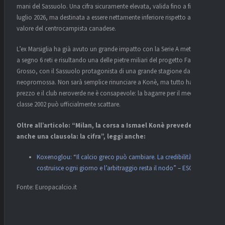
mani del Sassuolo. Una cifra sicuramente elevata, valida fino a fine
luglio 2026, ma destinata a essere nettamente inferiore rispetto al reale
valore del centrocampista canadese.
L’ex Marsiglia ha già avuto un grande impatto con la Serie A mettendo
a segno 6 reti e risultando una delle pietre miliari del progetto Fabio
Grosso, con il Sassuolo protagonista di una grande stagione da
neopromossa. Non sarà semplice rinunciare a Konè, ma tutto ha un
prezzo e il club neroverde ne è consapevole: la bagarre per il mediano
classe 2002 può ufficialmente scattare.
Oltre all’articolo: “Milan, la corsa a Ismael Konè prevede
anche una clausola: la cifra”, leggi anche:
Koxenoglou: “Il calcio greco può cambiare. La credibilità si
costruisce ogni giorno e l’arbitraggio resta il nodo” – ESC EC
Fonte: Europacalcio.it