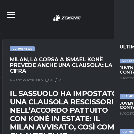
ULTI
ULTIME NEWS
MILAN, LA CORSA A ISMAEL KONÈ
MERCA
PREVEDE ANCHE UNA CLAUSOLA: LA
JUVEN
CIFRA
CONTA
9 AGOSTO
5
4
0
8 MAGGIO 2026
IL SASSUOLO HA IMPOSTATO
ULTIME
UNA CLAUSOLA RESCISSORIA
JUVEN
CONTA
NELL’ACCORDO PATTUITO
9 AGOSTO
CON KONÈ IN ESTATE: IL
MILAN AVVISATO, COSÌ COME
ULTIME