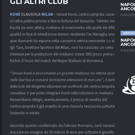
GLI ALTRI CLUB
NAPOL
ANCO
KONÈ
CLAUSOLA
MILAN
– Ismael Konè, centrocampista canadese, è
9 AGOSTO
un’altra pedina pronta a fare le fortune del Sassuolo. Talento innato,
fisicità da vero atleta, mediano di inserimento alle spalle dei difensori e
qualità in fase di interdizione stanno rendendo l’ex Marsiglia uno di
MERCA
NAPOL
quei diamanti da esporre nella carissima vetrina neroverde. Lo stesso
ANCO
Igli Tare, Direttore Sportivo del Milan, non ha nascosto un certo
9 AGOSTO
interesse per le prestazioni del mediano classe 2002 poco prima del
fischio d’inizio del match del Mapei Stadium di domenica.
“
Ismael Konè è sicuramente un grande mediano; ha ottime qualità
nelle due fasi e riceverà tantissime attenzioni di mercato”
, il sunto
delle lodi del dirigente albanese nei confronti del centrocampista
canadese. E per poter integrare Konè nelle rotazioni in mediana di
Massimiliano Allegri, eventualmente, il prezzo di vendita del
centrocampista è già inserito in una clausola rescissoria pattuita con il
Sassuolo in estate.
Secondo quanto confermato da Fabrizio Romano, sarà necessario
staccare un assegno da 35 milioni di euro per sottrarre il gioiello dalle