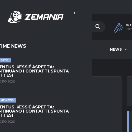
ENT
INF
TIME NEWS
HOME
BEST OF WEEK
NEWS
RCATO
ENTUS, KESSIÉ ASPETTA:
TINUANO I CONTATTI. SPUNTA
TTESI
OSTO 2026
IME NEWS
A ISMAEL KONÈ
ENTUS, KESSIÉ ASPETTA:
TINUANO I CONTATTI. SPUNTA
NA CLAUSOLA: LA
TTESI
OSTO 2026