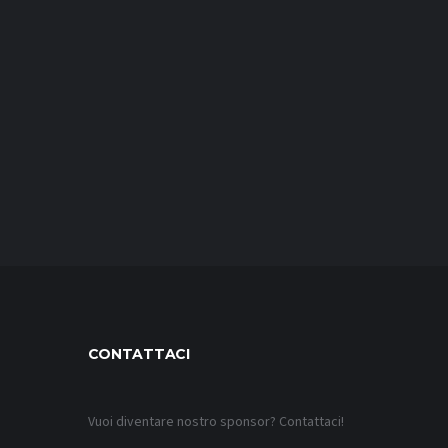
CONTATTACI
Vuoi diventare nostro sponsor? Contattaci!