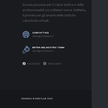
CONTINU
FRATTES
Da una passione per il calcio tattico e dalla
9 AGOSTO 2
professionalità sui software nasce ZeMania,
il portale per gli amanti delle tattiche
MERCATO
calcistiche virtuali.
NAPOLI,
C’È ANC
9 AGOSTO 2
CONTATTACI
INFO@ZEMANIA.IT
MERCATO
JUVE, SU
NON HA I
ENTRA NEL NOSTRO TEAM
9 AGOSTO 2
INFO@ZEMANIA.IT
FACEBOOK
INSTAGRAM
ZEMANIA © MEETLAB 2021