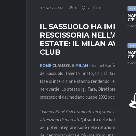
8 MAGGIO 2026
6
3
0
ULT
NAP
C’È
IL SASSUOLO HA IMPOS
9 AG
RESCISSORIA NELL’ACCO
ESTATE: IL MILAN AVVISA
ME
CLUB
NAP
C’È
9 AG
KONÈ
CLAUSOLA
MILAN
– Ismael Konè, centrocam
del Sassuolo. Talento innato, fisicità da vero atleta,
fase di interdizione stanno rendendo l’ex Marsiglia 
neroverde. Lo stesso Igli Tare, Direttore Sportivo 
prestazioni del mediano classe 2002 poco prima del 
“
Ismael Konè è sicuramente un grande mediano; ha o
attenzioni di mercato”
, il sunto delle lodi del dir
per poter integrare Konè nelle rotazioni in mediana 
del centrocampista è già inserito in una clausola res