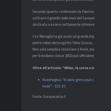
Secondo quanto confermato da Fabrizio Romano, sar
sottrarre il gioiello dalle mani del Sassuolo. Una cif
destinata a essere nettamente inferiore rispetto a
L’ex Marsiglia ha già avuto un grande impatto con l
pietre miliari del progetto Fabio Grosso, con il Sa
Non sarà semplice rinunciare a Konè, ma tutto ha un
per il mediano classe 2002 può ufficialmente scattar
Oltre all’articolo: “Milan, la corsa a Ismael Ko
Koxenoglou: “Il calcio greco può cambiare. La c
nodo” – ESC EC
Fonte: Europacalcio.it