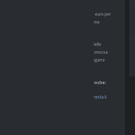
à necessario staccare un assegno da 35 milioni di euro per
ra sicuramente elevata, valida fino a fine luglio 2026, ma
l reale valore del centrocampista canadese.
a Serie A mettendo a segno 6 reti e risultando una delle
ssuolo protagonista di una grande stagione da neopromossa.
 prezzo e il club neroverde ne è consapevole: la bagarre
e.
nè prevede anche una clausola: la cifra”, leggi anche:
redibilità si costruisce ogni giorno e l’arbitraggio resta il