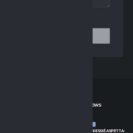
OR THE NEXT TIME I COMMENT.
TO
ULTIME NEWS
ULTIME NEWS
S, KESSIÉ ASPETTA:
JUVENTUS, KESSIÉ ASPETTA: