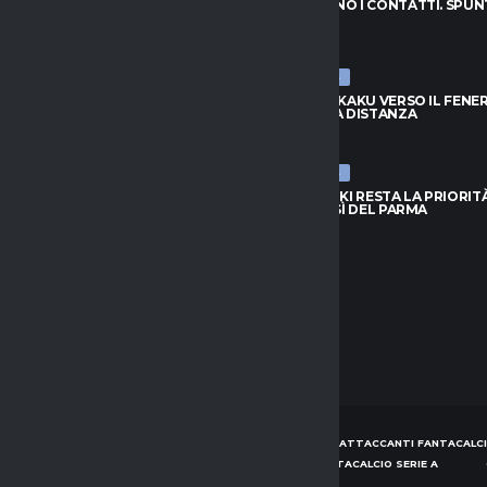
ANO I CONTATTI. SPUNTA
CONTINUANO I CONTATTI. SPUN
I
FRATTESI
026
9 AGOSTO 2026
ULTIME NEWS
 LUKAKU VERSO IL FENERBAHCE:
NAPOLI, LUKAKU VERSO IL FENE
ORA DISTANZA
C’È ANCORA DISTANZA
026
9 AGOSTO 2026
ULTIME NEWS
ZUKI RESTA LA PRIORITÀ: IL PSG
JUVE, SUZUKI RESTA LA PRIORITÀ
L SÌ DEL PARMA
NON HA IL SÌ DEL PARMA
026
9 AGOSTO 2026
HOME
NEWS
CONSIGLI ATTACCANTI FANTACALCI
CONSIGLI DIFENSORI FANTACALCIO SERIE A