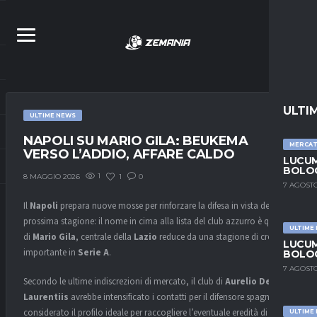
ULTI
ULTIME NEWS
NAPOLI SU MARIO GILA: BEUKEMA
MERCA
VERSO L’ADDIO, AFFARE CALDO
LUCUM
BOLOG
1
1
0
8 MAGGIO 2026
7 AGOSTO
Il
Napoli
prepara nuove mosse per rinforzare la difesa in vista della
prossima stagione: il nome in cima alla lista del club azzurro è quello
ULTIME
di
Mario Gila
, centrale della
Lazio
reduce da una stagione di crescita
LUCUM
importante in
Serie A
.
BOLOG
7 AGOSTO
Secondo le ultime indiscrezioni di mercato, il club di
Aurelio De
Laurentiis
avrebbe intensificato i contatti per il difensore spagnolo,
considerato il profilo ideale per raccogliere l’eventuale eredità di
Sam
ULTIME