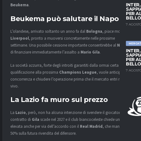
INTER
Beukema
.
SAPPI
PER A
Beukema può salutare il Napoli
BELLO
7 AGOSTO
L’olandese, arrivato soltanto un anno fa dal
Bologna
, piace molto al
Liverpool
, pronto a muoversi concretamente nelle prossime
MERCA
settimane. Una possibile cessione importante consentirebbe al
Napoli
INTER
di finanziare immediatamente l’assalto a
Mario Gila
.
SAPPI
PER A
BELLO
La società azzurra, forte degli introiti garantiti dalla ormai certa
7 AGOSTO
qualificazione alla prossima
Champions League
, vuole anticipare la
concorrenza e chiudere l’operazione prima che il mercato entri nel
vivo.
La Lazio fa muro sul prezzo
La
Lazio
, però, non ha alcuna intenzione di svendere il giocatore. Il
contratto di
Gila
scade nel 2027 e il club biancoceleste chiede una cifra
elevata anche per via dell’accordo con il
Real Madrid
, che mantiene il
50% sulla futura rivendita del difensore.