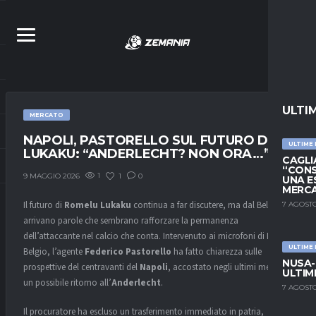
ULTI
MERCATO
NAPOLI, PASTORELLO SUL FUTURO DI
ULTIME
LUKAKU: “ANDERLECHT? NON ORA…”
CAGLIA
“CONS
1
1
0
9 MAGGIO 2026
UNA E
MERC
Il futuro di
Romelu Lukaku
continua a far discutere, ma dal Belgio
7 AGOSTO
arrivano parole che sembrano rafforzare la permanenza
dell’attaccante nel calcio che conta. Intervenuto ai microfoni di DAZN
ULTIME
Belgio, l’agente
Federico Pastorello
ha fatto chiarezza sulle
NUSA-
prospettive del centravanti del
Napoli
, accostato negli ultimi mesi a
ULTIM
un possibile ritorno all’
Anderlecht
.
7 AGOSTO
Il procuratore ha escluso un trasferimento immediato in patria,