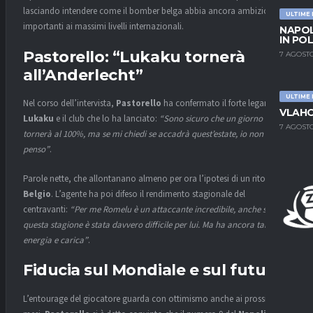
lasciando intendere come il bomber belga abbia ancora ambizioni
ULTIME
importanti ai massimi livelli internazionali.
NAPOL
IN PO
Pastorello: “Lukaku tornerà
7 AGOSTO
all’Anderlecht”
ULTIME
Nel corso dell’intervista,
Pastorello
ha confermato il forte legame tra
VLAHO
Lukaku
e il club che lo ha lanciato:
“Sono sicuro che un giorno ci
7 AGOSTO
tornerà al 100%, ma se mi chiedi se accadrà quest’estate, io non
penso”
.
Parole nette, che allontanano almeno per ora l’ipotesi di un ritorno in
Belgio
. L’agente ha poi difeso il rendimento stagionale del
centravanti:
“Per me Romelu è un attaccante incredibile, anche se
questa stagione è stata davvero difficile per lui. Ma ha ancora tanta
energia e carica”
.
Fiducia sul Mondiale e sul futuro
L’entourage del giocatore guarda con ottimismo anche ai prossimi