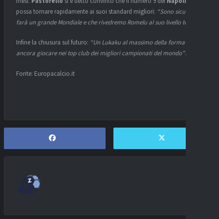
mesi.
Pastorello
si è detto convinto che il numero 9 del
Napoli
possa tornare rapidamente ai suoi standard migliori:
“Sono sicuro che
farà un grande Mondiale e che rivedremo Romelu al suo livello top”
.
Infine la chiusura sul futuro:
“Un Lukaku al massimo della forma può
ancora giocare nei top club dei migliori campionati del mondo”
.
Fonte: Europacalcio.it