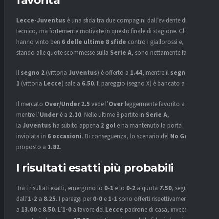
favorita
Lecce-Juventus
è una sfida tra due compagini dall’evidente divario
tecnico, ma fortemente motivate in questo finale di stagione. Gli ospiti
hanno vinto ben
6 delle ultime 8 sfide
contro i giallorossi e,
stando alle quote scommesse sulla
Serie A
, sono nettamente favoriti.
Il
segno 2
(vittoria
Juventus
) è offerto a
1.44
, mentre il
segno
1
(vittoria
Lecce
) sale a
6.50
. Il pareggio (segno X) è bancato a
4.50
.
Il mercato
Over/Under 2.5
vede l’
Over
leggermente favorito a
1.63
,
mentre l’
Under
è a
2.10
. Nelle ultime 8 partite in
Serie A
,
la
Juventus
ha subito appena
2 gol
e ha mantenuto la porta
inviolata in
6 occasioni
. Di conseguenza, lo scenario del
No Gol
è
proposto a
1.82
.
I risultati esatti più probabili
Tra i risultati esatti, emergono lo
0-1
e lo
0-2
a quota
7.50
, seguiti
dall’
1-2
a
8.25
. I pareggi per
0-0
e
1-1
sono offerti rispettivamente
a
13.00
e
8.50
. L’
1-0
a favore del
Lecce
padrone di casa, invece, è