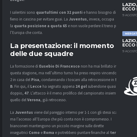
LAZIO
ECCO 
I salentini sono
quartultimi con 32 punti
e hanno bisogno di fare
9 AGOSTO
fieno in cascina per evitare guai. La
Juventus
, invece, occupa
la
quarta posizione a quota 65
e non vuole perdere il treno per
l’Europa che conta.
MERCA
LAZIO
La presentazione: il momento
ECCO 
9 AGOSTO
delle due squadre
La formazione di
Eusebio Di Francesco
non ha mai brillato in
questa stagione, ma nell’ultimo turno ha preso respiro vincendo per 1-
2 in casa del
Pisa
, condannando i toscani alla retrocessione in
Serie
B
. Fin qui, il
Lecce
ha segnato appena
24 gol
subendone quasi il
doppio,
47
. L’attacco è il meno prolifico del campionato insieme a
quello del
Verona
, già retrocesso.
La
Juventus
viene dal pareggio interno per 1-1 con gli stessi scaligeri,
ma l’accesso all’Europa che più conta non è compromesso. I
bianconeri mantengono un piccolo margine sulle dirette
inseguitrici
Como
e
Roma
e potrebbero puntare finanche al
terzo