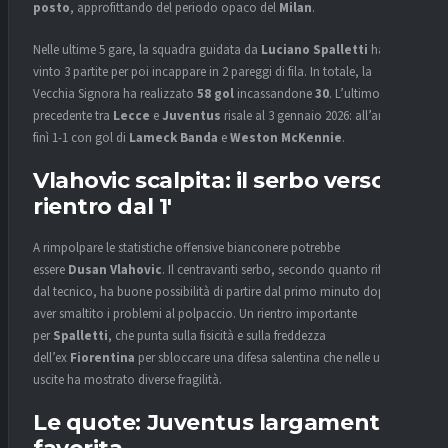
posto
, approfittando del periodo opaco del
Milan
.
Nelle ultime 5 gare, la squadra guidata da
Luciano Spalletti
ha
vinto 3 partite per poi incappare in 2 pareggi di fila. In totale, la
Vecchia Signora ha realizzato
58 gol
incassandone
30
. L’ultimo
precedente tra
Lecce
e
Juventus
risale al 3 gennaio 2026: all’andata
finì 1-1 con gol di
Lameck Banda
e
Weston McKennie
.
Vlahovic scalpita: il serbo verso il
rientro dal 1′
A rimpolpare le statistiche offensive bianconere potrebbe
essere
Dusan Vlahovic
. Il centravanti serbo, secondo quanto riferito
dal tecnico, ha buone possibilità di partire dal primo minuto dopo
aver smaltito i problemi al polpaccio. Un rientro importante
per
Spalletti
, che punta sulla fisicità e sulla freddezza
dell’ex
Fiorentina
per sbloccare una difesa salentina che nelle ultime
uscite ha mostrato diverse fragilità.
Le quote: Juventus largamente