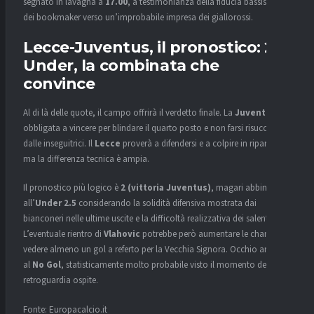
segnato in lavagna a
17.00
, a testimonianza della fiducia bassissima
dei bookmaker verso un’improbabile impresa dei giallorossi.
Lecce-Juventus, il pronostico: 2 e
Under, la combinata che
convince
Al di là delle quote, il campo offrirà il verdetto finale. La
Juventus
è
obbligata a vincere per blindare il quarto posto e non farsi risucchiare
dalle inseguitrici. Il
Lecce
proverà a difendersi e a colpire in ripartenza,
ma la differenza tecnica è ampia.
Il pronostico più logico è
2 (vittoria Juventus)
, magari abbinato
all’
Under 2.5
considerando la solidità difensiva mostrata dai
bianconeri nelle ultime uscite e la difficoltà realizzativa dei salentini.
L’eventuale rientro di
Vlahovic
potrebbe però aumentare le chance di
vedere almeno un gol a referto per la Vecchia Signora. Occhio anche
al
No Gol
, statisticamente molto probabile visto il momento della
retroguardia ospite.
Fonte: Europacalcio.it