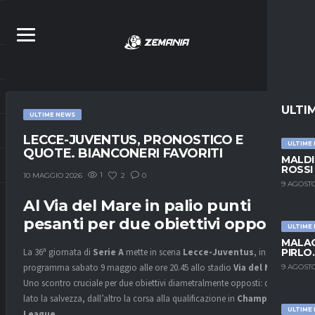
ULTI
ULTIME NEWS
LECCE-JUVENTUS, PRONOSTICO E
ULTIME
QUOTE. BIANCONERI FAVORITI
MALDI
ROSSI
1
2
0
10 MAGGIO 2026
9 AGOSTO
Al Via del Mare in palio punti
pesanti per due obiettivi opposti
ULTIME
MALAG
PIRLO
La 36ª giornata di
Serie A
mette in scena
Lecce-Juventus
, in
programma sabato 9 maggio alle ore 20.45 allo stadio
Via del Mare
.
9 AGOSTO
Uno scontro cruciale per due obiettivi diametralmente opposti: da un
lato la salvezza, dall’altro la corsa alla qualificazione in
Champions
ULTIME
League
.