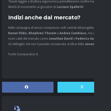
Tessuti leggeri e struttura ergonomica permetteranno inoltre maggiore
libertà di movimento ai giocatori di
Luciano Spalletti
.
Indizi anche dal mercato?
Nella campagna di lancio compaiono volti centrali del progetto come
Kenan Yildiz
,
Khephren Thuram
e
Andrea Cambiaso
, ma anche
nomi caldi del mercato come
Jonathan David
e
Federico Gatti
.
Un dettaglio che non è passato inosservato ai tifosi della
Juventus
.
Fonte: Europacalcio.it