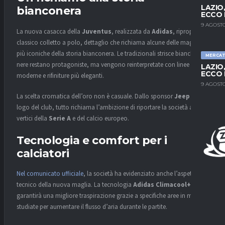
LAZIO
bianconera
ECCO 
9 AGOSTO
La nuova casacca della
Juventus
, realizzata da
Adidas
, ripropone il
classico colletto a polo, dettaglio che richiama alcune delle maglie
più iconiche della storia bianconera. Le tradizionali strisce bianche e
MERCA
nere restano protagoniste, ma vengono reinterpretate con linee
LAZIO
ECCO 
moderne e rifiniture più eleganti.
9 AGOSTO
La scelta cromatica dell’oro non è casuale. Dallo sponsor
Jeep
fino al
logo del club, tutto richiama l’ambizione di riportare la società ai
vertici della
Serie A
e del calcio europeo.
Tecnologia e comfort per i
calciatori
Nel comunicato ufficiale
, la società ha evidenziato anche l’aspetto
tecnico della nuova maglia. La tecnologia
Adidas Climacool+
garantirà una migliore traspirazione grazie a specifiche aree in mesh
studiate per aumentare il flusso d’aria durante le partite.