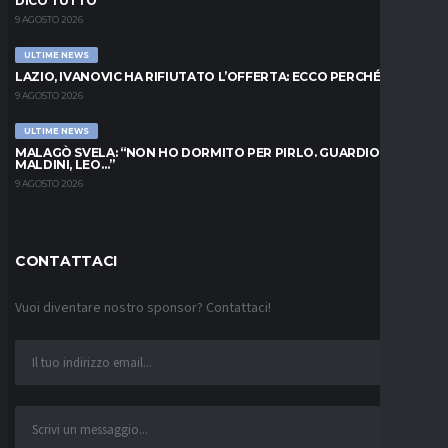
DICO TUTTO”
9 AGOSTO 2026
ULTIME NEWS
LAZIO, IVANOVIC HA RIFIUTATO L’OFFERTA: ECCO PERCHÉ
9 AGOSTO 2026
ULTIME NEWS
MALAGÒ SVELA: “NON HO DORMITO PER PIRLO. GUARDIOLA,
MALDINI, LEO…”
9 AGOSTO 2026
CONTATTACI
Vuoi diventare nostro sponsor? Contattaci!