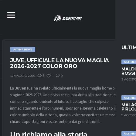
ULTI
ULTIME NEWS
JUVE, UFFICIALE LA NUOVA MAGLIA
ULTIME
2026-2027 COLOR ORO
MALDI
ROSSI
3
1
0
13 MAGGIO 2026
9 AGOSTO
La
Juventus
ha svelato ufficialmente la nuova maglia home per la
stagione 2026-2027. Una divisa che punta dritta alla tradizione, ma
ULTIME
con uno sguardo evidente al futuro. Il dettaglio che colpisce
MALAG
immediatamente è l’oro: numeri, sponsor e stemma celebrano il
PIRLO
colore simbolo della vittoria, quasi a voler trasmettere un messaggio
9 AGOSTO
chiaro dopo stagioni vissute lontano dai grandi trionfi.
Un richiamo alla storia
ULTIME