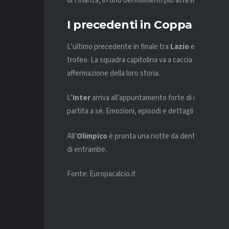
di Finanza, in uno dei momenti più attesi della serat
I precedenti in Coppa Italia
L’ultimo precedente in finale tra
Lazio
e
Inter
risa
trofeo. La squadra capitolina va a caccia della sua 
affermazione della loro storia.
L’
Inter
arriva all’appuntamento forte di una stagi
partita a sé. Emozioni, episodi e dettagli possono 
All’
Olimpico
è pronta una notte da dentro o fuori,
di entrambe.
Fonte: Europacalcio.it