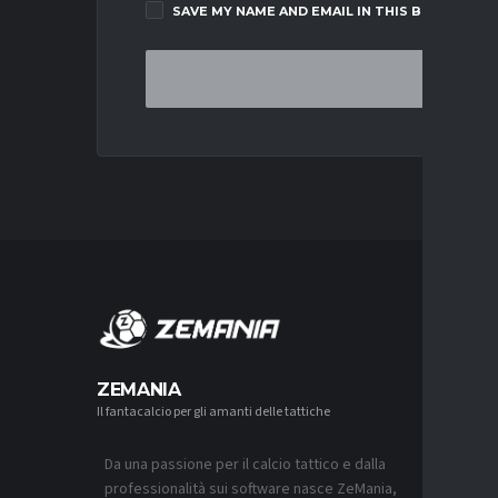
SAVE MY NAME AND EMAIL IN THIS BROWSER F
MERCA
ZEMANIA
Il fantacalcio per gli amanti delle tattiche
MERCATO
NAPOLI-
AGUERD 
Da una passione per il calcio tattico e dalla
8 AGOSTO 2
professionalità sui software nasce ZeMania,