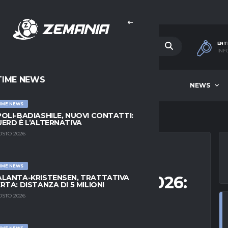
ENT
INF
TIME NEWS
HOME
BEST OF WEEK
NEWS
IME NEWS
OLI-BADIASHILE, NUOVI CONTATTI:
ERD È L’ALTERNATIVA
OSTO 2026
IME NEWS
LE COPPA ITALIA 2026:
LANTA-KRISTENSEN, TRATTATIVA
RTA: DISTANZA DI 5 MILIONI
EDERLA
OSTO 2026
IME NEWS