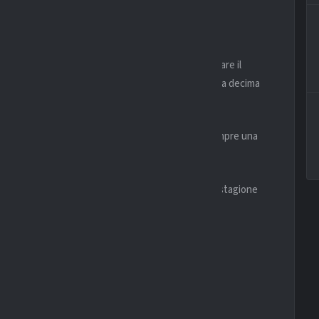
a.
le al 2000, quando furono i biancocelesti a conquistare il
ottava
Coppa Italia
, mentre i nerazzurri puntano alla decima
one dominata in campionato, ma una finale resta sempre una
cambiare tutto in novanta minuti.
 con un trofeo che può segnare definitivamente la stagione