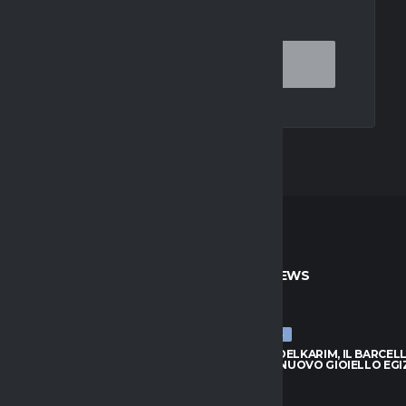
OR THE NEXT TIME I COMMENT.
TO
ULTIME NEWS
ULTIME NEWS
BADIASHILE, NUOVI CONTATTI:
HAMZA ABDELKARIM, IL BARCEL
È L’ALTERNATIVA
SCOPRE IL NUOVO GIOIELLO EGI
026
8 AGOSTO 2026