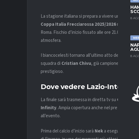
HAM
SCO
La stagione italiana si prepara a vivere uno dei suo
8 AG
Coppa Italia Frecciarossa 2025/2026
nella final
Roma. Fischio d’inizio fissato alle ore 21.00 per u
ME
atmosfera.
NAP
AGU
I biancocelesti tornano all’ultimo atto della competi
8 AG
squadra di
Cristian Chivu
, già campione della
Seri
prestigioso.
Dove vedere Lazio-Inter in 
La finale sarà trasmessa in diretta tv su
Canale 5
e 
Infinity
. Ampia copertura anche nel pre e post part
all’evento.
Prima del calcio d’inizio sarà
Nek
a eseguire l’Inno 