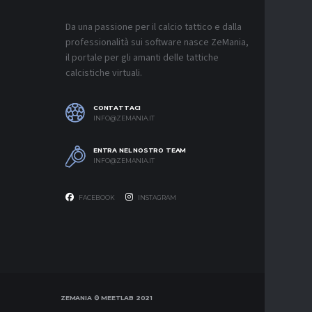
MONZA, 
SOUTHAM
PER L’A
Da una passione per il calcio tattico e dalla
7 AGOSTO 2
professionalità sui software nasce ZeMania,
il portale per gli amanti delle tattiche
MERCATO
calcistiche virtuali.
CAGLIARI
“CONSIG
QUASI U
SUL MER
CONTATTACI
7 AGOSTO 2
INFO@ZEMANIA.IT
MERCATO
ENTRA NEL NOSTRO TEAM
VLAHOVI
INFO@ZEMANIA.IT
7 AGOSTO 2
FACEBOOK
INSTAGRAM
ZEMANIA © MEETLAB 2021