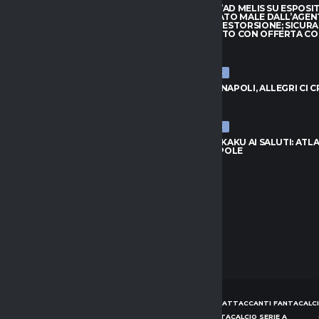
ARRIVA JAY ROBINSON DAL
CAGLIARI, L’AD MELIS SU ESPOSI
PTON: VELOCITÀ E FANTASIA
“CONSIGLIATO MALE DALL’AGEN
TTACCO
QUASI UNA ESTORSIONE; SICUR
SUL MERCATO CON OFFERTA C
026
7 AGOSTO 2026
ULTIME NEWS
, L’AD MELIS SU ESPOSITO:
LIATO MALE DALL’AGENTE,
VLAHOVIC-NAPOLI, ALLEGRI CI 
NA ESTORSIONE; SICURAMENTE
7 AGOSTO 2026
CATO CON OFFERTA CONGRUA”
026
ULTIME NEWS
NAPOLI, LUKAKU AI SALUTI: ATL
UNITED IN POLE
C-NAPOLI, ALLEGRI CI CREDE
7 AGOSTO 2026
026
HOME
NEWS
CONSIGLI ATTACCANTI FANTACALCI
CONSIGLI DIFENSORI FANTACALCIO SERIE A