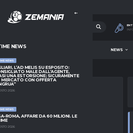
ENT
INF
TIME NEWS
HOME
BEST OF WEEK
NEWS
IME NEWS
LIARI, L’AD MELIS SU ESPOSITO:
NSIGLIATO MALE DALL’AGENTE,
SI UNA ESTORSIONE; SICURAMENTE
L MERCATO CON OFFERTA
NGRUA”
OSTO 2026
, MARESCA O
IME NEWS
DOPO GUARDIOLA
A-ROMA, AFFARE DA 60 MILIONI. LE
IME
OSTO 2026