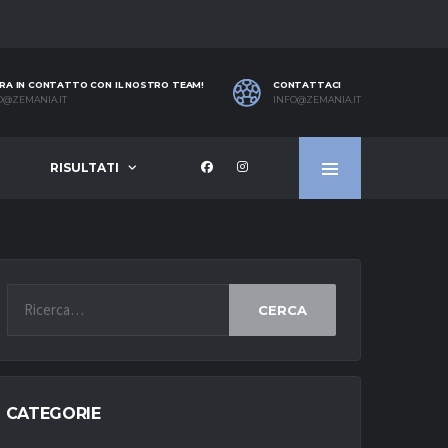
RA IN CONTATTO CON IL NOSTRO TEAM!
CONTATTACI
O@ZEMANIA.IT
INFO@ZEMANIA.IT
RISULTATI
CERCA
CATEGORIE