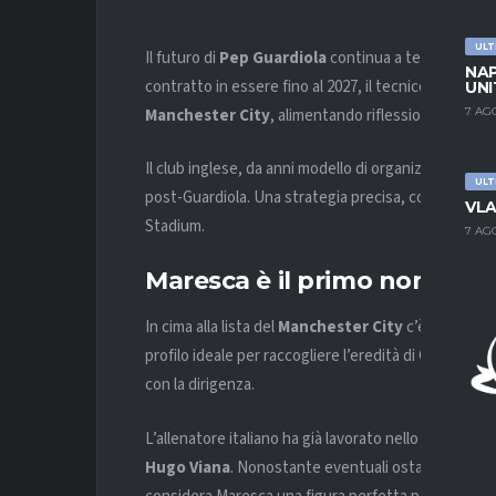
ULT
Il futuro di
Pep Guardiola
continua a tenere con il
NAP
contratto in essere fino al 2027, il tecnico catalano
UNI
Manchester City
, alimentando riflessioni profonde
7 AG
Il club inglese, da anni modello di organizzazione e 
ULT
post-Guardiola. Una strategia precisa, coerente con l
VLA
Stadium.
7 AG
Maresca è il primo nome per
In cima alla lista del
Manchester City
c’è
Enzo Ma
profilo ideale per raccogliere l’eredità di Guardiola
con la dirigenza.
L’allenatore italiano ha già lavorato nello staff tecn
Hugo Viana
. Nonostante eventuali ostacoli economi