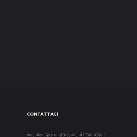
CONTATTACI
Vuoi diventare nostro sponsor? Contattaci!