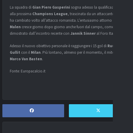
La squadra di
Gian Piero Gasperini
sogna adesso la qualificazione
alla prossima
Champions League
, trascinata da un attaccante che
ha cambiato volto all’attacco romanista. L’entusiasmo attorno a
Malen
cresce giorno dopo giorno anche fuori dal campo, come
dimostrato dall’incontro recente con
Jannik Sinner
al Foro Italico.
Adesso il nuovo obiettivo personale è raggiungere i 15 gol di
Ruud
Gullit
con il
Milan
. Più lontano, almeno per il momento, il mito di
Marco Van Basten
.
Fonte: Europacalcio.it