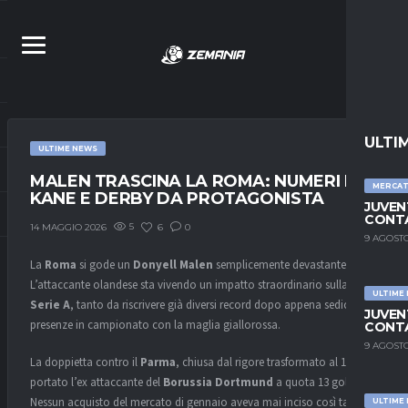
ULTI
ULTIME NEWS
MALEN TRASCINA LA ROMA: NUMERI DA
MERCA
KANE E DERBY DA PROTAGONISTA
JUVEN
CONTA
5
6
0
14 MAGGIO 2026
9 AGOSTO
La
Roma
si gode un
Donyell Malen
semplicemente devastante.
L’attaccante olandese sta vivendo un impatto straordinario sulla
ULTIME
Serie A
, tanto da riscrivere già diversi record dopo appena sedici
JUVEN
presenze in campionato con la maglia giallorossa.
CONTA
9 AGOSTO
La doppietta contro il
Parma
, chiusa dal rigore trasformato al 101’, ha
portato l’ex attaccante del
Borussia Dortmund
a quota 13 gol.
Nessun acquisto del mercato di gennaio aveva mai inciso così tanto
ULTIME