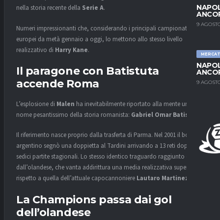
NAPOL
nella storia recente della
Serie A
.
ANCO
9 AGOSTO
Numeri impressionanti che, considerando i principali campionati
europei da metà gennaio a oggi, lo mettono allo stesso livello
realizzativo di
Harry Kane
.
MERCA
NAPOL
Il paragone con Batistuta
ANCO
accende Roma
9 AGOSTO
L’esplosione di
Malen
ha inevitabilmente riportato alla mente un
nome pesantissimo della storia romanista:
Gabriel Omar Batistuta
.
Il riferimento nasce proprio dalla trasferta di Parma. Nel 2001 il bomber
argentino segnò una doppietta al Tardini arrivando a 13 reti dopo
sedici partite stagionali. Lo stesso identico traguardo raggiunto oggi
dall’olandese, che vanta addirittura una media realizzativa superiore
rispetto a quella dell’attuale capocannoniere
Lautaro Martinez
.
La Champions passa dai gol
dell’olandese