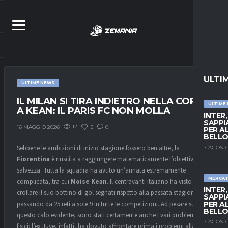
ULTI
ULTIME NEWS
IL MILAN SI TIRA INDIETRO NELLA CORSA
ULTIME
A KEAN: IL PARIS FC NON MOLLA
INTER
SAPPI
12
5
0
16 MAGGIO 2026
PER A
BELLO
Sebbene le ambizioni di inizio stagione fossero ben altre, la
7 AGOSTO
Fiorentina
è riuscita a raggiungere matematicamente l’obiettivo
salvezza. Tutta la squadra ha avuto un’annata estremamente
MERCA
complicata, tra cui
Moise Kean
. Il centravanti italiano ha visto
INTER
crollare il suo bottino di gol segnati rispetto alla passata stagione,
SAPPI
passando da 25 reti a sole 9 in tutte le competizioni. Ad pesare su
PER A
BELLO
questo calo evidente, sono stati certamente anche i vari problemi
7 AGOSTO
fisici: l’ex Juve, infatti, ha dovuto affrontare prima i problemi alla