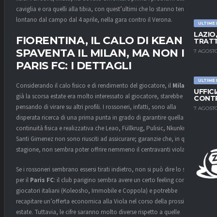
caviglia e ora quelli alla tibia, con quest’ultimi che lo stanno tenendo
lontano dal campo dal 4 aprile, nella gara contro il Verona.
ULTIME
LAZIO
FIORENTINA, IL CALO DI KEAN
TRATT
SPAVENTA IL MILAN, MA NON IL
7 AGOSTO
PARIS FC: I DETTAGLI
ULTIME
Considerando il calo fisico e di rendimento del giocatore, il
Milan
, che
UFFIC
già la scorsa estate era molto interessato al giocatore, starebbe
CONTR
pensando di virare su altri profili. I rossoneri, infatti, sono alla
7 AGOSTO
disperata ricerca di una prima punta in grado di garantire quella
continuità fisica e realizzativa che Leao, Füllkrug, Pulisic, Nkunku e
Santi Gimenez non sono riusciti ad assicurare; garanzie che, in questa
stagione, non sembra poter offrire nemmeno il centravanti viola.
Se i rossoneri sembrano essersi tirati indietro, non si può dire lo stesso
per il
Paris FC
: il club parigino sembra avere un certo feeling con i
giocatori italiani (Koleosho, Immobile e Coppola) e potrebbe
recapitare un’offerta economica alla Viola nel corso della prossima
estate. Tuttavia, le cifre saranno molto diverse rispetto a quelle