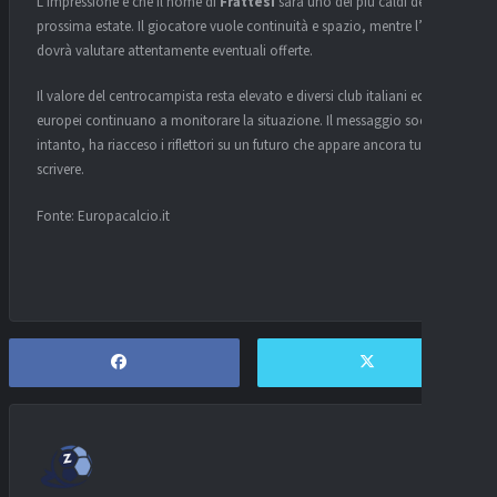
L’impressione è che il nome di
Frattesi
sarà uno dei più caldi della
prossima estate. Il giocatore vuole continuità e spazio, mentre l’
Inter
dovrà valutare attentamente eventuali offerte.
Il valore del centrocampista resta elevato e diversi club italiani ed
europei continuano a monitorare la situazione. Il messaggio social,
intanto, ha riacceso i riflettori su un futuro che appare ancora tutto da
scrivere.
Fonte: Europacalcio.it