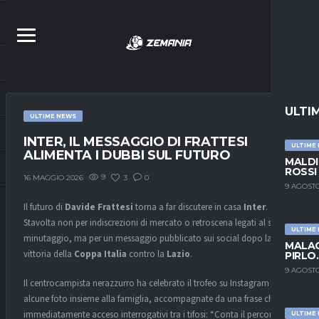
ULTI
ULTIME NEWS
INTER, IL MESSAGGIO DI FRATTESI
ULTIME
ALIMENTA I DUBBI SUL FUTURO
MALDI
ROSSI
9
3
0
16 MAGGIO 2026
9 AGOSTO
Il futuro di
Davide Frattesi
torna a far discutere in casa
Inter
.
Stavolta non per indiscrezioni di mercato o retroscena legati al suo
ULTIME
minutaggio, ma per un messaggio pubblicato sui social dopo la
MALAG
vittoria della
Coppa Italia
contro la
Lazio
.
PIRLO
9 AGOSTO
Il centrocampista nerazzurro ha celebrato il trofeo su Instagram con
alcune foto insieme alla famiglia, accompagnate da una frase che ha
immediatamente acceso interrogativi tra i tifosi: “Conta il percorso”,
ULTIME