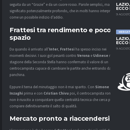
LAZIO
seguita da un “Grazie” e da un cuore rosso. Parole semplici, ma dal
ECCO 
significato potenzialmente profondo, che in molti hanno interpretato
9 AGOSTO
come un possibile indizio d’addio.
Frattesi tra rendimento e poco
MERCA
spazio
LAZIO
ECCO 
9 AGOSTO
Da quando è arrivato all’
Inter
,
Frattesi
ha spesso inciso nei
momenti decisivi. I suoi gol pesanti contro
Verona
e
Udinese
nella
stagione della Seconda Stella hanno confermato il valore di un
centrocampista capace di cambiare le partite anche entrando dalla
panchina.
Eppure il tema del minutaggio non è mai sparito. Con
Simone
Inzaghi
prima e con
Cristian Chivu
poi, il centrocampista romano
non è riuscito a conquistare quella centralità tecnica che cerca per
compiere definitivamente il salto di qualità.
Mercato pronto a riaccendersi