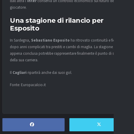
dall’altra l’
Inter
conserva un controllo economico sul futuro del
giocatore.
Una stagione di rilancio per
Esposito
In Sardegna,
Sebastiano Esposito
ha ritrovato continuità e fiducia
dopo anni complicati tra prestiti e cambi di maglia. La stagione
appena conclusa potrebbe rappresentare finalmente il punto di svolta
della sua carriera.
Il
Cagliari
ripartirà anche dai suoi gol.
Fonte: Europacalcio.it