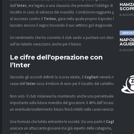
HAMZA
dall’
Inter
, era legato a una clausola che prevedeva l’obbligo di
SCOPR
riscatto in caso di salvezza dei rossoblù. Condizione raggiunta grazie
8 AGOSTO
al successo contro il
Torino
, gara nella quale proprio Esposito ha
lasciato ancora il segno trovando il suo settimo gol stagionale.
MERCA
Un rendimento che ha convinto il club sardo a puntare con decisione
NAPOL
AGUER
sull’ex talento nerazzurro anche per il futuro.
8 AGOSTO
Le cifre dell’operazione con
l’Inter
Secondo gli accordi definiti la scorsa estate, il
Cagliari
verserà nelle
casse dell’
Inter
circa 4 milioni di euro per il riscatto del cartellino.
Non solo. Il club milanese ha mantenuto anche una percentuale
importante sulla futura rivendita del giocatore: il 40% dell’incasso di
un eventuale trasferimento futuro finirà infatti nelle casse nerazzurre.
Una formula che tutela entrambe le società. Da una parte il
Cagliari
si
assicura un attaccante giovane ma già esperto della categoria,