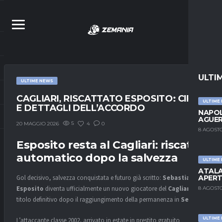
ULTI
ULTIME NEWS
CAGLIARI, RISCATTATO ESPOSITO: CIFRE
ULTIME
E DETTAGLI DELL’ACCORDO
NAPOL
AGUER
5
4
0
20 MAGGIO 2026
8 AGOSTO
Esposito resta al Cagliari: riscatto
automatico dopo la salvezza
ULTIME
ATALA
APERT
Gol decisivo, salvezza conquistata e futuro già scritto:
Sebastiano
Esposito
diventa ufficialmente un nuovo giocatore del
Cagliari
a
8 AGOSTO
titolo definitivo dopo il raggiungimento della permanenza in
Serie A
.
ULTIME
L’attaccante classe 2002, arrivato in estate in prestito gratuito