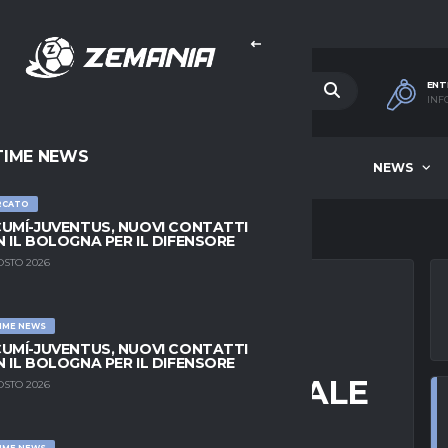
ENT
INF
TIME NEWS
HOME
BEST OF WEEK
NEWS
RCATO
UMÍ-JUVENTUS, NUOVI CONTATTI
 IL BOLOGNA PER IL DIFENSORE
OSTO 2026
IME NEWS
N LÓPEZ IN
UMÍ-JUVENTUS, NUOVI CONTATTI
 IL BOLOGNA PER IL DIFENSORE
: SALTA IL MONDIALE
OSTO 2026
IME NEWS