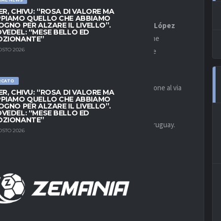
ER, CHIVU: “ROSA DI VALORE MA
PIAMO QUELLO CHE ABBIAMO
ha comunicato l’entità
dell’infortunio
di
Fermín López
OGNO PER ALZARE IL LIVELLO”.
VEDEL: “MESE BELLO ED
ga della Liga 2025/26 dei blaugrana: per il ventitrenne
OZIONANTE”
frattura
al
quinto metatarso
del
piede destro
e
OSTO 2026
RCATO
i 2026 di Canada, Messico e Stati Uniti, manifestazione al via
ER, CHIVU: “ROSA DI VALORE MA
PIAMO QUELLO CHE ABBIAMO
OGNO PER ALZARE IL LIVELLO”.
VEDEL: “MESE BELLO ED
OZIONANTE”
 gruppo H insieme a Capo Verde, Arabia Saudita e Uruguay.
OSTO 2026