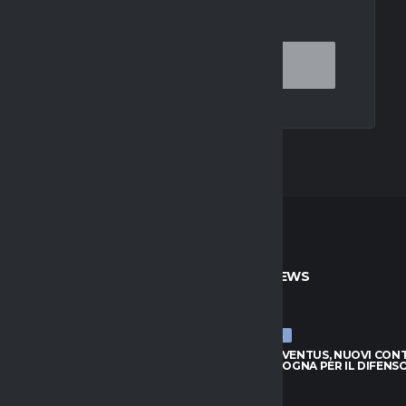
OR THE NEXT TIME I COMMENT.
TO
ULTIME NEWS
ULTIME NEWS
JUVENTUS, NUOVI CONTATTI
LUCUMÍ-JUVENTUS, NUOVI CON
BOLOGNA PER IL DIFENSORE
CON IL BOLOGNA PER IL DIFENS
026
7 AGOSTO 2026