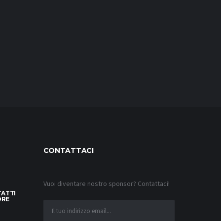
CONTATTACI
Vuoi diventare nostro sponsor? Contattaci!
TATTI
ORE