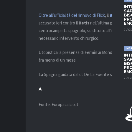
INT
SAP
Oltre all’ufficialità del rinnovo di Flick
, il
Barcellona
BIS
PRO
accusato ieri contro il
Betis
nell’ultima gara casalin
EM
centrocampista spagnolo, sostituito all’intervallo,
7 AG
necessario intervento chirurgico.
ME
Utopistica la presenza di Fermín ai Mondiali Mondial
INT
SAP
tra meno di un mese.
BIS
PRO
EM
La Spagna guidata dal ct De La Fuente si trova nel
7 AG
A
Fonte: Europacalcio.it