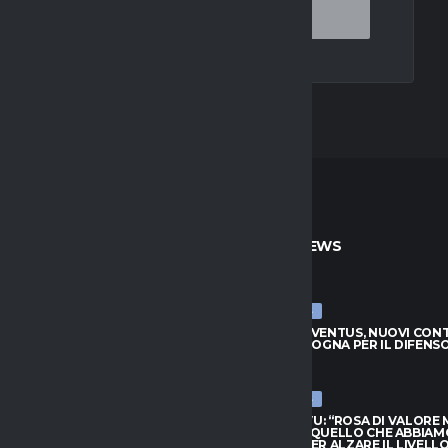
TO
ULTIME NEWS
ULTIME NEWS
JUVENTUS, NUOVI CONTATTI
LUCUMÍ-JUVENTUS, NUOVI CON
BOLOGNA PER IL DIFENSORE
CON IL BOLOGNA PER IL DIFENS
026
7 AGOSTO 2026
ULTIME NEWS
HIVU: “ROSA DI VALORE MA
INTER, CHIVU: “ROSA DI VALORE
O QUELLO CHE ABBIAMO
SAPPIAMO QUELLO CHE ABBIAM
PER ALZARE IL LIVELLO”.
BISOGNO PER ALZARE IL LIVELLO