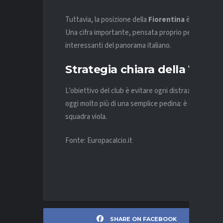
Tuttavia, la posizione della
Fiorentina
è netta: per
Una cifra importante, pensata proprio per respingere
interessanti del panorama italiano.
Strategia chiara della Viola
L’obiettivo del club è evitare ogni distrazione sul 
oggi molto più di una semplice pedina: è un punto di 
squadra viola.
Fonte: Europacalcio.it
SHARE ON FACEBOOK