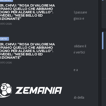
ER, CHIVU: “ROSA DI VALORE MA
PIAMO QUELLO CHE ABBIAMO
ta una crescita costante, diventata evidente con il passare
OGNO PER ALZARE IL LIVELLO”.
VEDEL: “MESE BELLO ED
mpista italiano ha trovato continuità, centralità nel gioco e
OZIONANTE”
dei riferimenti della squadra viola.
OSTO 2026
stro del futuro
RCATO
ER, CHIVU: “ROSA DI VALORE MA
nsidera
Fagioli
un elemento da cui ripartire per consolidare il
PIAMO QUELLO CHE ABBIAMO
OGNO PER ALZARE IL LIVELLO”.
no a lui una squadra capace di tornare stabilmente ai vertici
VEDEL: “MESE BELLO ED
OZIONANTE”
OSTO 2026
Sport
, la dirigenza non ha alcuna intenzione di aprire a
to un profilo centrale nel nuovo ciclo viola.
r League monitora
e da tempo ne segue l’evoluzione. Anche diversi club della
pronti a inserirsi qualora si aprissero spiragli.