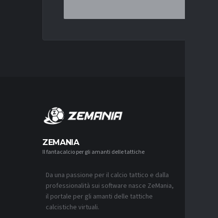
MERCA
ZEMANIA
Il fantacalcio per gli amanti delle tattiche
MERCATO
LUCUMÍ-
CON IL 
Da una passione per il calcio tattico e dalla
7 AGOSTO 2
professionalità sui software nasce ZeMania,
MERCATO
il portale per gli amanti delle tattiche
INTER, C
calcistiche virtuali.
SAPPIAM
BISOGNO 