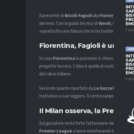
INT
SAP
Il presente di
Nicolò Fagioli
alla
Fiorentina
raccon
BIS
PRO
dei mesi. Con la guida tecnica di
Vanoli
, il centroca
EM
soprattutto una fiducia che lo ha trasformato in uno 
7 AG
Fiorentina, Fagioli è un pila
ME
INT
In casa
Fiorentina
la posizione è chiara: il club co
SAP
BIS
progetto tecnico. L’idea è quella di costruire attor
PRO
EM
del calcio italiano.
7 AG
Secondo quanto riportato da
La Gazzetta dello 
trattative a cuor leggero. Il centrocampista è ritenu
Il Milan osserva, la Premie
Sul giocatore resta forte l’attenzione del
Milan
, ch
Premier League
stanno monitorando la situazione, 