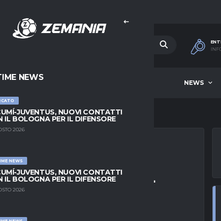
ENT
INF
TIME NEWS
HOME
BEST OF WEEK
NEWS
RCATO
UMÍ-JUVENTUS, NUOVI CONTATTI
 IL BOLOGNA PER IL DIFENSORE
OSTO 2026
IME NEWS
OLI AL CENTRO DEL
UMÍ-JUVENTUS, NUOVI CONTATTI
 IL BOLOGNA PER IL DIFENSORE
AN OSSERVA
OSTO 2026
IME NEWS