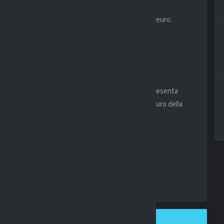
 sedersi a un tavolo serviranno almeno 40 milioni di euro.
 l’assalto delle big e blindare uno dei talenti più
mercato e garantire continuità tecnica.
Fagioli
rappresenta
riferimento tecnico e tattico su cui costruire il futuro della
SHARE ON TWITTER