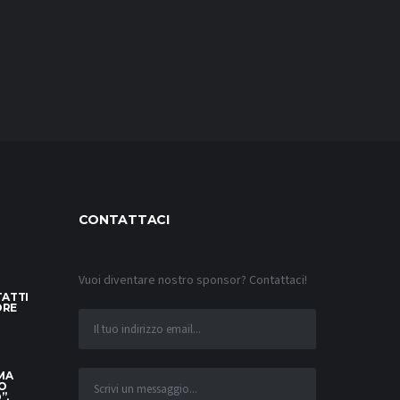
CONTATTACI
Vuoi diventare nostro sponsor? Contattaci!
TATTI
ORE
 MA
O
”.