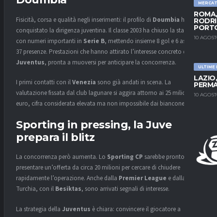
MERCA
ROMA,
Fisicità, corsa e qualità negli inserimenti: il profilo di
Doumbia
ha
RODRI
PORT
conquistato la dirigenza juventina. Il classe 2003 ha chiuso la stagione
10 AGOST
con numeri importanti in
Serie B
, mettendo insieme 8 gol e 6 assist in
37 presenze. Prestazioni che hanno attirato l’interesse concreto della
Juventus
, pronta a muoversi per anticipare la concorrenza.
ULTIME
LAZIO
I primi contatti con il
Venezia
sono già andati in scena. La
PERMA
valutazione fissata dal club lagunare si aggira attorno ai 25 milioni di
10 AGOST
euro, cifra considerata elevata ma non impossibile dai bianconeri.
Sporting in pressing, la Juve
prepara il blitz
La concorrenza però aumenta. Lo
Sporting CP
sarebbe pronto a
presentare un’offerta da circa 20 milioni per cercare di chiudere
rapidamente l’operazione. Anche dalla
Premier League
e dalla
Turchia, con il
Besiktas
, sono arrivati segnali di interesse.
La strategia della
Juventus
è chiara: convincere il giocatore a