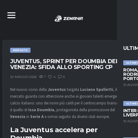
ULTI
MERCATO
JUVENTUS, SPRINT PER DOUMBIA DEL
ULTIME
VENEZIA: SFIDA ALLO SPORTING CP
ROMA,
RODRI
1
4
0
22 MAGGIO 2026
PORT
10 AGOST
Nel nuovo corso della
Juventus
targata
Luciano Spalletti
, il
mercato guarda con attenzione anche ai giovani talenti emergenti del
calcio italiano: uno dei nomi più caldi per il centrocampo bianconero
ULTIME
è quello di
Issa Doumbia
, protagonista della promozione del
INTER
LIVER
Venezia
in
Serie A
e ormai seguito da diversi club europei.
10 AGOST
La Juventus accelera per
Doumbia