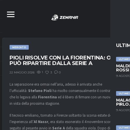
ULTI
MERCATO
PIOLI RISOLVE CON LA FIORENTINA: ORA
ULTIME
PUÒ RIPARTIRE DALLA SERIE A
MALDI
ROSSI
1
3
0
22 MAGGIO 2026
9 AGOSTO
La separazione era ormai nell’aria, adesso è arrivata anche
l’ufficialità:
Stefano Pioli
ha risolto consensualmente il contratto
ULTIME
che lo legava alla
Fiorentina
ed è libero di firmare con un nuovo club
MALAG
in vista della prossima stagione.
PIRLO
9 AGOSTO
Il tecnico emiliano, tornato a Firenze soltanto la scorsa estate dopo
l’esperienza all’
Al Nassr
, era stato esonerato il 4 novembre scorso in
seguito al pesante avvio in
Serie A
della squadra viola. Dopo dieci
ULTIME