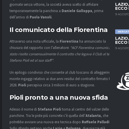
LAZIO
giornate senza vittorie, la società aveva scelto di affidare
ECCO 
temporaneamente la panchina a
Daniele Galloppa
, prima
9 AGOSTO
dell’arrivo di
Paolo Vanoli
.
Il comunicato della Fiorentina
MERCA
LAZIO
Attraverso una nota ufficiale, la
Fiorentina
ha annunciato la
ECCO 
chiusura del rapporto con l’allenatore:
“ACF Fiorentina comunica che è
9 AGOSTO
stato risolto consensualmente il contratto che legava il Club al tecnico
Stefano Pioli ed al suo staff”
.
Un epilogo condiviso che consente al club toscano di alleggerire il
monte ingaggi relativo ai due anni residui del contratto firmato fino al
2028.
Pioli
percepiva circa 3 milioni di euro a stagione.
Pioli pronto a una nuova sfida
Adesso il nome di
Stefano Pioli
torna al centro del valzer delle
panchine. Tra le piste più concrete c’è quella dell’
Atalanta
, che
potrebbe avviare una nuova era tecnica dopo
Raffaele Palladino
.
Sullo sfondo restano anche
Lazio
e
Bologna
, due piazze già