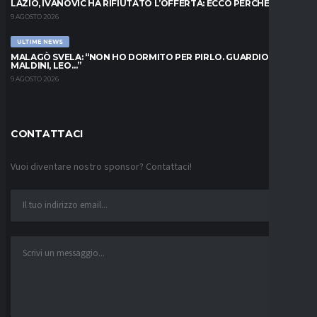
LAZIO, IVANOVIC HA RIFIUTATO L’OFFERTA: ECCO PERCHÉ
9 AGOSTO 2026
ULTIME NEWS
MALAGÒ SVELA: “NON HO DORMITO PER PIRLO. GUARDIOLA,
MALDINI, LEO…”
9 AGOSTO 2026
CONTATTACI
Vuoi diventare nostro sponsor? Contattaci!