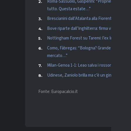
Roma-Sassuolo, Gasperini: “Proprietà qui pre
tutto. Questa estate…”
Brescianini dall’Atalanta alla Fiorentina è uffic
Bove riparte dall’Inghilterra: firma vicina col W
Nottingham Forest su Taremi: l’ex Inter tra le 
Como, Fàbregas: “Bologna? Grande test; mi piace
mercato…”
Milan-Genoa 1-1: Leao salva i rossoneri, Stanci
Udinese, Zaniolo brilla ma c’è un ginocchio da 
Fonte: Europacalcio.it