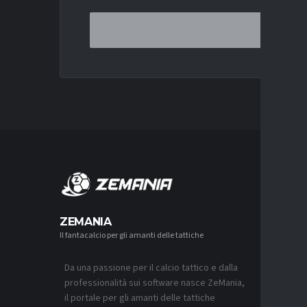
MERCA
ZEMANIA
Il fantacalcio per gli amanti delle tattiche
MERCATO
MILAN, 
GIMENEZ
Da una passione per il calcio tattico e dalla
6 AGOSTO 2
professionalità sui software nasce ZeMania,
MERCATO
il portale per gli amanti delle tattiche