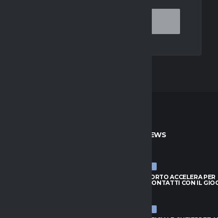
TO
ULTIME NEWS
ULTIME NEWS
IL PORTO ACCELERA PER
MILAN, IL PORTO ACCELERA PER
: CONTATTI CON IL GIOCATORE
GIMENEZ: CONTATTI CON IL GI
026
6 AGOSTO 2026
ULTIME NEWS