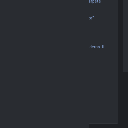
sente un gran segnale ma non parliamo di mercato, sapete
iale: “Vanoli carico, non vedo l’ora di mettermi in gioco”
atford
opzioni per l’attacco
 la squadra e Italiano, da analizzare nel calcio moderno. Il
u spreca un rigore
valutare