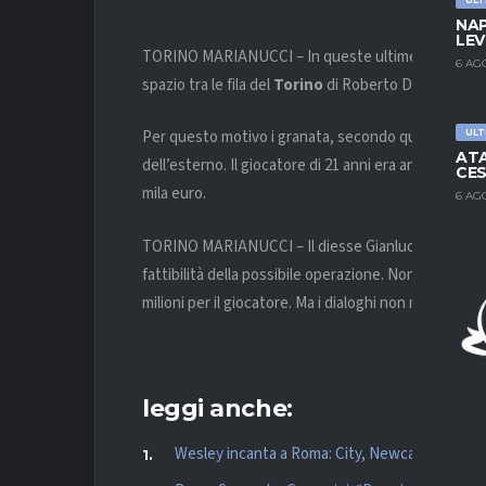
NAP
LEV
TORINO MARIANUCCI – In queste ultime giornate 
6 AG
spazio tra le fila del
Torino
di Roberto D’Aversa, fo
Per questo motivo i granata, secondo quanto rifer
ULT
ATA
dell’esterno. Il giocatore di 21 anni era arrivato a g
CES
mila euro.
6 AG
TORINO MARIANUCCI – Il diesse Gianluca Petrachi st
fattibilità della possibile operazione. Non sarà com
milioni per il giocatore. Ma i dialoghi non mancano,
leggi anche:
Wesley incanta a Roma: City, Newcastle e To