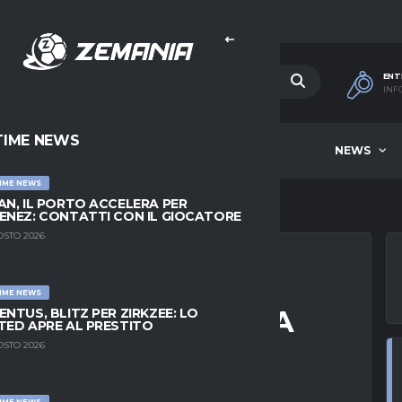
ENT
INF
TIME NEWS
HOME
BEST OF WEEK
NEWS
IME NEWS
AN, IL PORTO ACCELERA PER
ENEZ: CONTATTI CON IL GIOCATORE
OSTO 2026
IME NEWS
A ALLA PERMANENZA
ENTUS, BLITZ PER ZIRKZEE: LO
TED APRE AL PRESTITO
OSTO 2026
IME NEWS