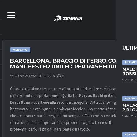
ULTI
MERCATO
BARCELLONA, BRACCIO DI FERRO COL
ULTIME
MANCHESTER UNITED PER RASHFORD
MALDI
ROSSI
5
5
0
23 MAGGIO 2026
9 AGOSTO
Ci sono trattative che nascono attorno ai soldi e altre che iniziano
dalla volontà dei protagonisti. Quella tra
Marcus Rashford
e il
ULTIME
Barcellona
appartiene alla seconda categoria. L’attaccante inglese
MALAG
ha trovato in Catalogna un ambiente ideale e una centralità tecnica
PIRLO
che sembrava smarrita negli ultimi anni, con
Flick che
lo considera
9 AGOSTO
ormai una pedina importante del proprio progetto tecnico. Il
problema, però, resta dall’altra parte del tavolo.
ULTIME