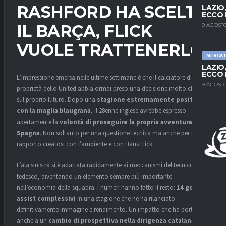
RASHFORD HA SCELTO
LAZIO
ECCO 
IL BARÇA, FLICK
9 AGOSTO
VUOLE TRATTENERLO
MERCA
LAZIO
ECCO 
L’impressione emersa nelle ultime settimane è che il calciatore di
9 AGOSTO
proprietà dello United abbia ormai preso una decisione molto chiara
sul proprio futuro. Dopo una
stagione estremamente positiva
con la maglia blaugrana
, il 28enne inglese avrebbe espresso
apertamente la
volontà di proseguire la propria avventura in
Spagna
. Non soltanto per una questione tecnica ma anche per il
rapporto creatosi con l’ambiente e con Hans Flick.
L’ala sinistra si è adattata rapidamente ai meccanismi del tecnico
tedesco, diventando un elemento sempre più importante
nell’economia della squadra. I numeri hanno fatto il resto:
14 gol e 14
assist complessivi
in una stagione che ne ha rilanciato
definitivamente immagine e rendimento. Un impatto che ha portato
anche a un
cambio di prospettiva nella dirigenza catalana
,