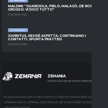
ULTIME NEWS
MALDINI: “GUARDIOLA, PIRLO, MALAGÒ, DE ROSSI E
GROSSO: VI DICO TUTTO”
9 AGOSTO 2026
ULTIME NEWS
JUVENTUS, KESSIÉ ASPETTA: CONTINUANO I
CONTATTI. SPUNTA FRATTESI
9 AGOSTO 2026
ZEMANIA
Il fantacalcio per gli amanti delle tattiche
Da una passione per il calcio tattico e dalla professionalità sui
software nasce ZeMania, il portale per gli amanti delle tattiche
calcistiche virtuali.