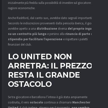
inizialmente più fredda sulla possibilità di investire sul giocatore per
ragioni economiche.
Anche Rashford, dal canto suo, avrebbe dato segnali importanti.
Secondo le indiscrezioni provenienti dalla penisola iberica, il giocatore
avrebbe aperto a una
distribuzione
diversa
del proprio ingaggio
su un contratto più lungo
e persino alla
rinuncia di parte dello
stipendio per facilitare l’operazione
e rispettare i paletti
finanziari del club.
LO UNITED NON
ARRETRA: IL PREZZO
RESTA IL GRANDE
OSTACOLO
Se tra giocatore e Barcellona l’intesa è già stata ampiamente
costruita, il vero
ostacolo
continua a chiamarsi
Manchester
United
. Il club inglese, almeno per il momento,
non sembra