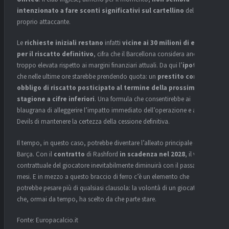
intenzionato a fare sconti significativi sul cartellino
del
proprio attaccante.
Le
richieste iniziali restano
infatti
vicine ai 30 milioni di euro
per il riscatto definitivo
, cifra che il Barcellona considera ancora
troppo elevata rispetto ai margini finanziari attuali. Da qui l’
ipotesi
che nelle ultime ore starebbe prendendo quota: un
prestito con
obbligo di riscatto posticipato al termine della prossima
stagione a cifre inferiori
. Una formula che consentirebbe ai
blaugrana di alleggerire l’impatto immediato dell’operazione e ai Red
Devils di mantenere la certezza della cessione definitiva.
Il tempo, in questo caso, potrebbe diventare l’alleato principale del
Barça
. Con il
contratto
di Rashford
in scadenza nel 2028
, il valore
contrattuale del giocatore inevitabilmente diminuirà con il passare dei
mesi. E in mezzo a questo braccio di ferro c’è un elemento che
potrebbe pesare più di qualsiasi clausola: la volontà di un giocatore
che, ormai da tempo, ha scelto da che parte stare.
Fonte: Europacalcio.it