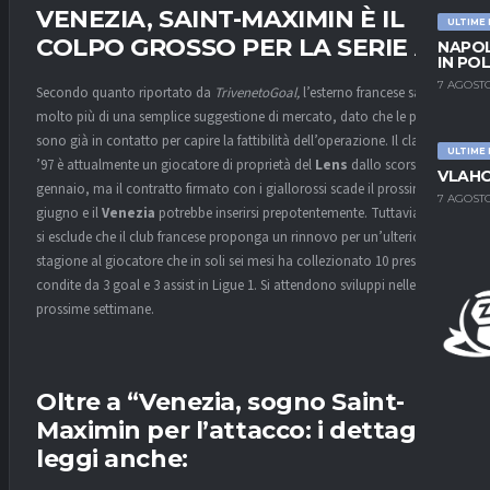
VENEZIA, SAINT-MAXIMIN È IL
ULTIME
COLPO GROSSO PER LA SERIE A
NAPOL
IN PO
7 AGOSTO
Secondo quanto riportato da
TrivenetoGoal,
l’esterno francese sarebbe
molto più di una semplice suggestione di mercato, dato che le parti
sono già in contatto per capire la fattibilità dell’operazione. Il classe
ULTIME
’97 è attualmente un giocatore di proprietà del
Lens
dallo scorso
VLAHO
gennaio, ma il contratto firmato con i giallorossi scade il prossimo 30
7 AGOSTO
giugno e il
Venezia
potrebbe inserirsi prepotentemente. Tuttavia, non
si esclude che il club francese proponga un rinnovo per un’ulteriore
stagione al giocatore che in soli sei mesi ha collezionato 10 presenze
condite da 3 goal e 3 assist in Ligue 1. Si attendono sviluppi nelle
prossime settimane.
Oltre a “Venezia, sogno Saint-
Maximin per l’attacco: i dettagli”
leggi anche: