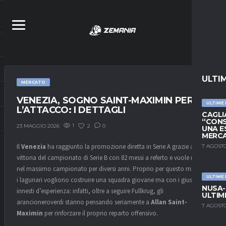
ULTI
MERCATO
VENEZIA, SOGNO SAINT-MAXIMIN PER
ULTIME
L’ATTACCO: I DETTAGLI
CAGLIA
“CONS
1
2
0
23 MAGGIO 2026
UNA E
MERC
Il
Venezia
ha raggiunto la promozione diretta in Serie A grazie alla
7 AGOSTO
vittoria del campionato di Serie B con 82 messi a referto e vuole restare
nel massimo campionato per diversi anni. Proprio per questo motivo,
ULTIME
i lagunari vogliono costruire una squadra giovane ma con i giusti
NUSA-
innesti d’esperienza: infatti, oltre a seguire Fullkrug, gli
ULTIM
arancioneroverdi stanno pensando seriamente a
Allan Saint-
7 AGOSTO
Maximin
per rinforzare il proprio reparto offensivo.