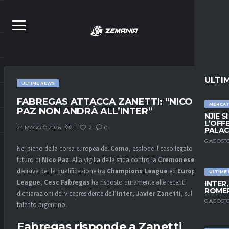
ULTI
ULTIME NEWS
FABREGAS ATTACCA ZANETTI: “NICO
MERCA
PAZ NON ANDRÀ ALL’INTER”
NJIE S
L’OFF
1
2
0
24 MAGGIO 2026
PALAC
6 AGOSTO
Nel pieno della corsa europea del
Como
, esplode il caso legato al
futuro di
Nico Paz
. Alla vigilia della sfida contro la
Cremonese
,
decisiva per la qualificazione tra
Champions League
ed
Europa
ULTIME
League
,
Cesc Fabregas
ha risposto duramente alle recenti
INTER
ROMER
dichiarazioni del vicepresidente dell’
Inter
,
Javier Zanetti
, sul
6 AGOSTO
talento argentino.
Fabregas risponde a Zanetti