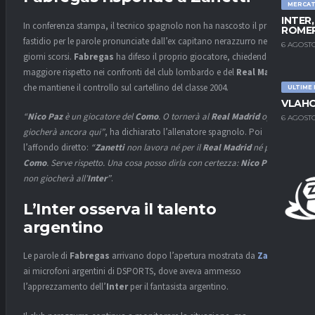
MERCA
INTER
In conferenza stampa, il tecnico spagnolo non ha nascosto il proprio
ROMER
fastidio per le parole pronunciate dall’ex capitano nerazzurro nei
6 AGOSTO
giorni scorsi.
Fabregas
ha difeso il proprio giocatore, chiedendo
maggiore rispetto nei confronti del club lombardo e del
Real Madrid
,
che mantiene il controllo sul cartellino del classe 2004.
ULTIME
VLAHO
“
Nico Paz
è un giocatore del
Como
. O tornerà al
Real Madrid
oppure
6 AGOSTO
giocherà ancora qui”
, ha dichiarato l’allenatore spagnolo. Poi
l’affondo diretto:
“
Zanetti
non lavora né per il
Real Madrid
né per il
Como
. Serve rispetto. Una cosa posso dirla con certezza:
Nico Paz
non giocherà all’
Inter
”
.
L’Inter osserva il talento
argentino
Le parole di
Fabregas
arrivano dopo l’apertura mostrata da
Zanetti
ai microfoni argentini di DSPORTS, dove aveva ammesso
l’apprezzamento dell’
Inter
per il fantasista argentino.