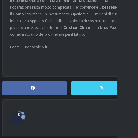
Il club nerazzurro continua a monitorare la situazione, ma
l’operazione resta molto complicata. Per convincere il
Real Madrid
e
il
Como
servirebbe un investimento superiore ai 50 milioni di euro.
Intanto, da Appiano Gentile filtra la volontà di costruire una squadra
più giovane e tecnica attorno a
Cristian Chivu
, con
Nico Paz
considerato uno dei profili ideali per il futuro.
Fonte: Europacalcio.it