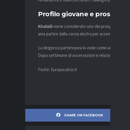
rendimento e obiettivi futuri. I dialoghi proseguiran
Profilo giovane e prospetti
Khalaili
viene considerato uno dei prospetti offensiv
ama partire dalla corsia destra per accentrarsi e cr
La dirigenza partenopea lo vede come un investiment
Dopo settimane di osservazioni e relazioni positive,
Fonte: Europacalcio.it
SHARE ON FACEBOOK