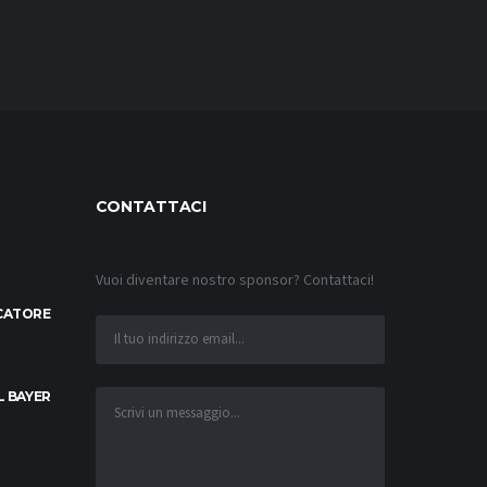
CONTATTACI
Vuoi diventare nostro sponsor? Contattaci!
OCATORE
L BAYER