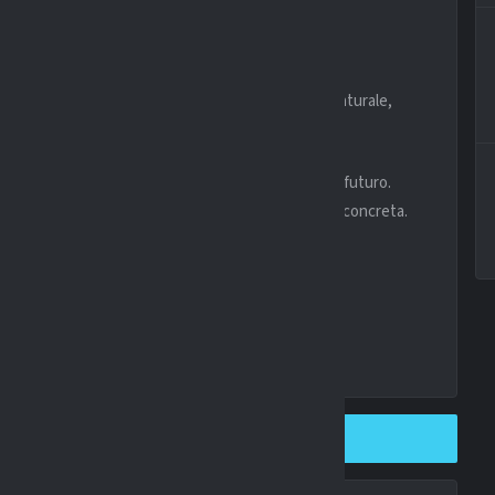
no nei prossimi giorni.
va internazionale
i più interessanti del calcio israeliano. Mancino naturale,
eare superiorità nell’uno contro uno.
o strategico per il presente e soprattutto per il futuro.
 il club azzurro sembra pronto a passare all’azione concreta.
SHARE ON TWITTER