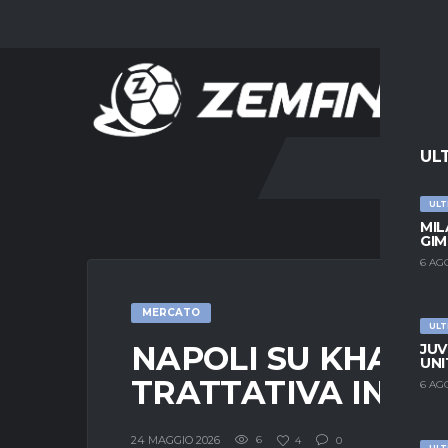
UL
ULT
MIL
GIM
6 AG
MERCATO
ULT
NAPOLI SU KHALAI
JUV
UNI
TRATTATIVA IN C
6 AG
24 MAGGIO 2026
6
4
0
ULT