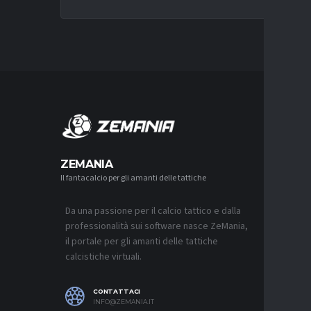
MERCA
ZEMANIA
Il fantacalcio per gli amanti delle tattiche
MERCATO
MILAN, 
GIMENEZ
Da una passione per il calcio tattico e dalla
6 AGOSTO 2
professionalità sui software nasce ZeMania,
MERCATO
il portale per gli amanti delle tattiche
NAPOLI, 
calcistiche virtuali.
MOTIVO 
6 AGOSTO 2
CONTATTACI
MERCATO
INFO@ZEMANIA.IT