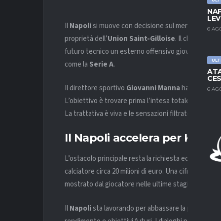
NAP
LEV
Il
Napoli
si muove con decisione sul mercato e pun
6 AG
proprietà dell’
Union Saint-Gilloise
. Il club azzur
futuro tecnico un esterno offensivo giovane, rapido e
ULT
come la
Serie A
.
ATA
CES
Il direttore sportivo
Giovanni Manna
ha intensifica
6 AG
L’obiettivo è trovare prima l’intesa totale con il gio
La trattativa è viva e le sensazioni filtrate dagli am
Il Napoli accelera per Khalail
L’ostacolo principale resta la richiesta economica de
calciatore circa 20 milioni di euro. Una cifra importa
mostrato dal giocatore nelle ultime stagioni tra c
Il
Napoli
sta lavorando per abbassare la parte fissa 