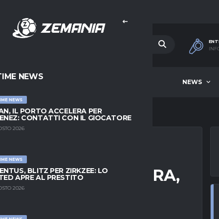
ENT
INF
TIME NEWS
HOME
BEST OF WEEK
NEWS
IME NEWS
AN, IL PORTO ACCELERA PER
ENEZ: CONTATTI CON IL GIOCATORE
OSTO 2026
IME NEWS
LI: MANNA ACCELERA,
ENTUS, BLITZ PER ZIRKZEE: LO
TED APRE AL PRESTITO
ORSO
OSTO 2026
IME NEWS