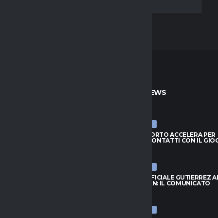
TO
ULTIME NEWS
ULTIME NEWS
IL PORTO ACCELERA PER
MILAN, IL PORTO ACCELERA PER
: CONTATTI CON IL GIOCATORE
GIMENEZ: CONTATTI CON IL GI
026
6 AGOSTO 2026
ULTIME NEWS
LUKAKU SALTA IL RITIRO: IL
NAPOLI, UFFICIALE GUTIERREZ A
E LE VOCI MLS
LEVERKUSEN: IL COMUNICATO
026
6 AGOSTO 2026
ULTIME NEWS