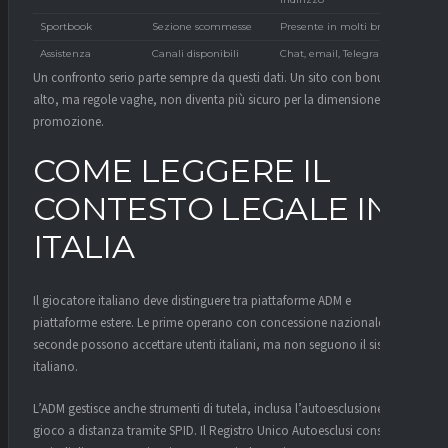
Sportbook
Sezione scommesse
Presente in molti brand
Assistenza
Canali disponibili
Chat, email, Telegram
Un confronto serio parte sempre da questi dati. Un sito con bonus
alto, ma regole vaghe, non diventa più sicuro per la dimensione della
promozione.
COME LEGGERE IL
CONTESTO LEGALE IN
ITALIA
Il giocatore italiano deve distinguere tra piattaforme ADM e
piattaforme estere. Le prime operano con concessione nazionale. Le
seconde possono accettare utenti italiani, ma non seguono il sistema
italiano.
L’ADM gestisce anche strumenti di tutela, inclusa l’autoesclusione dal
gioco a distanza tramite SPID. Il Registro Unico Autoesclusi consente