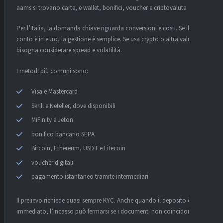
aams si trovano carte, e wallet, bonifici, voucher e criptovalute.
Per l’Italia, la domanda chiave riguarda conversioni e costi. Se il
conto è in euro, la gestione è semplice. Se usa crypto o altra valuta,
bisogna considerare spread e volatilità.
I metodi più comuni sono:
Visa e Mastercard
Skrill e Neteller, dove disponibili
MiFinity e Jeton
bonifico bancario SEPA
Bitcoin, Ethereum, USDT e Litecoin
voucher digitali
pagamento istantaneo tramite intermediari
Il prelievo richiede quasi sempre KYC. Anche quando il deposito è
immediato, l’incasso può fermarsi se i documenti non coincidono.