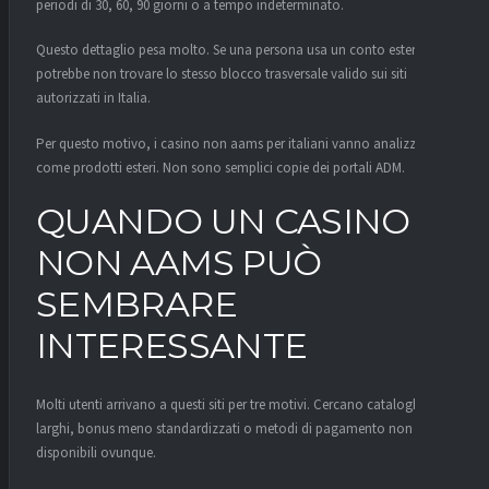
periodi di 30, 60, 90 giorni o a tempo indeterminato.
Questo dettaglio pesa molto. Se una persona usa un conto estero,
potrebbe non trovare lo stesso blocco trasversale valido sui siti
autorizzati in Italia.
Per questo motivo, i casino non aams per italiani vanno analizzati
come prodotti esteri. Non sono semplici copie dei portali ADM.
QUANDO UN CASINO
NON AAMS PUÒ
SEMBRARE
INTERESSANTE
Molti utenti arrivano a questi siti per tre motivi. Cercano cataloghi più
larghi, bonus meno standardizzati o metodi di pagamento non
disponibili ovunque.