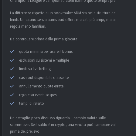
Champions League e campionati esteri hanno quote sempre presenti.
La differenza rispetto a un bookmaker ADM sta nella struttura dei
limiti. Un casino senza aams può offrire mercati più ampi, ma anche
regole meno familiari.
Da controllare prima della prima giocata:
quota minima per usare il bonus
esclusioni su sistemi e multiple
limiti su live betting
cash out disponibile o assente
annullamento quote errate
regole su eventi sospesi
tempi di referto
Un dettaglio poco discusso riguarda il cambio valuta sulle
scommesse. Se il saldo è in crypto, una vincita può cambiare valore
prima del prelievo.