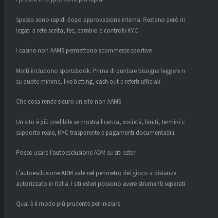
Spesso sono rapidi dopo approvazione interna. Restano però rischi
legati a rete scelta, fee, cambio e controlli KYC.
I casino non AAMS permettono scommesse sportive
Molti includono sportsbook. Prima di puntare bisogna leggere regole
su quote minime, live betting, cash out e referti ufficiali.
Che cosa rende sicuro un sito non AAMS
Un sito è più credibile se mostra licenza, società, limiti, termini chiari,
supporto reale, KYC trasparente e pagamenti documentabili.
Posso usare l’autoesclusione ADM su siti esteri
L’autoesclusione ADM vale nel perimetro del gioco a distanza
autorizzato in Italia. I siti esteri possono avere strumenti separati.
Qual è il modo più prudente per iniziar
e