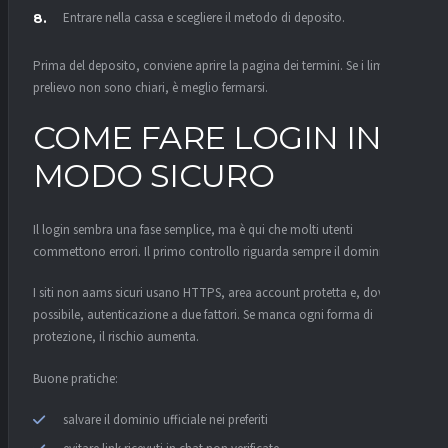
Entrare nella cassa e scegliere il metodo di deposito.
Prima del deposito, conviene aprire la pagina dei termini. Se i limiti di
prelievo non sono chiari, è meglio fermarsi.
COME FARE LOGIN IN
MODO SICURO
Il login sembra una fase semplice, ma è qui che molti utenti
commettono errori. Il primo controllo riguarda sempre il dominio.
I siti non aams sicuri usano HTTPS, area account protetta e, dove
possibile, autenticazione a due fattori. Se manca ogni forma di
protezione, il rischio aumenta.
Buone pratiche:
salvare il dominio ufficiale nei preferiti