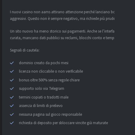
I nuovi casino non aams attirano attenzione perché lanciano bonus
aggressivi. Questo non è sempre negativo, ma richiede più prudenza.
Un sito nuovo ha meno storico sui pagamenti. Anche se l’interfaccia è
curata, mancano dati pubblici su reclami, blocchi conto e tempi reali.
Segnali di cautela:
dominio creato da pochi mesi
licenza non cliccabile o non verificabile
bonus oltre 500% senza regole chiare
supporto solo via Telegram
termini copiati o tradotti male
assenza di limiti di prelievo
nessuna pagina sul gioco responsabile
richiesta di deposito per sbloccare vincite già maturate