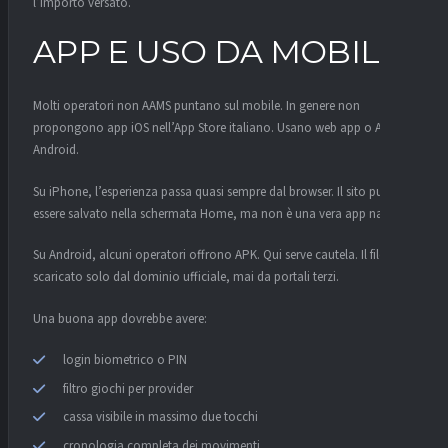
l’importo versato.
APP E USO DA MOBILE
Molti operatori non AAMS puntano sul mobile. In genere non
propongono app iOS nell’App Store italiano. Usano web app o APK
Android.
Su iPhone, l’esperienza passa quasi sempre dal browser. Il sito può
essere salvato nella schermata Home, ma non è una vera app nativa.
Su Android, alcuni operatori offrono APK. Qui serve cautela. Il file va
scaricato solo dal dominio ufficiale, mai da portali terzi.
Una buona app dovrebbe avere:
login biometrico o PIN
filtro giochi per provider
cassa visibile in massimo due tocchi
cronologia completa dei movimenti