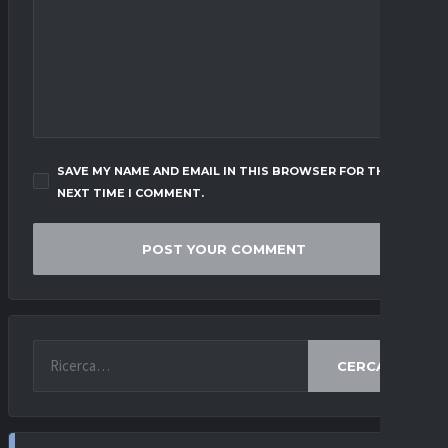
SAVE MY NAME AND EMAIL IN THIS BROWSER FOR THE
NEXT TIME I COMMENT.
CERCA