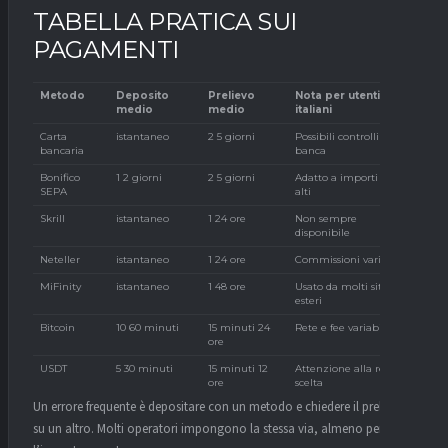
TABELLA PRATICA SUI
PAGAMENTI
Metodo
Deposito
Prelievo
Nota per utenti
medio
medio
italiani
Carta
istantaneo
2 5 giorni
Possibili controlli
bancaria
banca
Bonifico
1 2 giorni
2 5 giorni
Adatto a importi più
SEPA
alti
Skrill
istantaneo
1 24 ore
Non sempre
disponibile
Neteller
istantaneo
1 24 ore
Commissioni variabili
MiFinity
istantaneo
1 48 ore
Usato da molti siti
esteri
Bitcoin
10 60 minuti
15 minuti 24
Rete e fee variabili
ore
USDT
5 30 minuti
15 minuti 12
Attenzione alla rete
ore
scelta
Un errore frequente è depositare con un metodo e chiedere il prelievo
su un altro. Molti operatori impongono la stessa via, almeno per