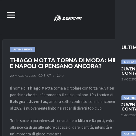
ULTI
ULTIME NEWS
THIAGO MOTTA TORNA DI MODA: MILAN
MERCA
E NAPOLI CI PENSANO ANCORA?
JUVEN
CONTA
1
5
0
29 MAGGIO 2026
9 AGOSTO
Il nome di
Thiago Motta
torna a circolare con forza nel valzer delle
panchine che sta infiammando il calcio italiano. L’ex tecnico di
ULTIME
Bologna
e
Juventus
, ancora sotto contratto con i bianconeri fino
JUVEN
al 2027, è nuovamente finito nei radar di diversi top club.
CONTA
9 AGOSTO
Tra le società più interessate ci sarebbero
Milan
e
Napoli
, entrambe
alla ricerca di un allenatore capace di dare identità, intensità e
un’impronta di gioco moderna.
ULTIME