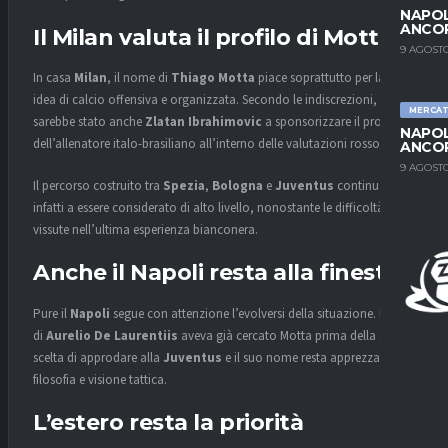
NAPOL
ANCO
Il Milan valuta il profilo di Motta
9 AGOSTO
In casa
Milan
, il nome di
Thiago Motta
piace soprattutto per la sua
idea di calcio offensiva e organizzata. Secondo le indiscrezioni,
MERCA
sarebbe stato anche
Zlatan Ibrahimovic
a sponsorizzare il profilo
NAPOL
dell’allenatore italo-brasiliano all’interno delle valutazioni rossonere.
ANCO
9 AGOSTO
Il percorso costruito tra
Spezia
,
Bologna
e
Juventus
continua
infatti a essere considerato di alto livello, nonostante le difficoltà
vissute nell’ultima esperienza bianconera.
Anche il Napoli resta alla finestra
Pure il
Napoli
segue con attenzione l’evolversi della situazione. Il club
di
Aurelio De Laurentiis
aveva già cercato Motta prima della sua
scelta di approdare alla
Juventus
e il suo nome resta apprezzato per
filosofia e visione tattica.
L’estero resta la priorità