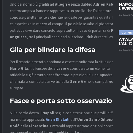
Uno dei nomi più graditi ad
Allegri
è senza dubbio
Adrien Rabiot
. Il
NAPOL
LEVER
centrocampista francese rappresenta un profilo che l’allenatore
6 AGOSTO
conosce perfettamente e che ritiene ideale per garantire qualità, fisicità
ed esperienza in mezzo al campo. Il possibile assalto al giocatore
potrebbe diventare concreto soprattutto in caso di partenza di
Frank
ULTIME
Anguissa
, tra i principali candidati a lasciare il club durante l’estate.
ATALA
L’AL-D
Gila per blindare la difesa
6 AGOSTO
Per il reparto arretrato continua a essere monitorata la situazione di
Mario Gila
. Il difensore della
Lazio
è considerato un elemento
affidabile e già pronto per affrontare le pressioni di una squadra
chiamata a competere ai vertici della
Serie A
e nelle competizioni
europee.
Fasce e porta sotto osservazione
Sulla corsia destra il
Napoli
segue con attenzione due profili differenti
ma molto apprezzati:
Anan Khalaili
dell’
Union Saint-Gilloise
e
Dodô
della
Fiorentina
. Entrambi rappresentano opzioni concrete
per aumentare qualità e profondità sulle fasce.