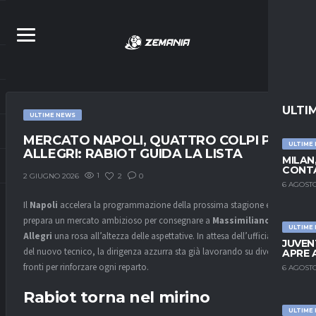
ULTI
ULTIME NEWS
MERCATO NAPOLI, QUATTRO COLPI PER
ULTIME
ALLEGRI: RABIOT GUIDA LA LISTA
MILAN
CONTA
1
2
0
2 GIUGNO 2026
6 AGOSTO
Il
Napoli
accelera la programmazione della prossima stagione e
prepara un mercato ambizioso per consegnare a
Massimiliano
ULTIME
Allegri
una rosa all’altezza delle aspettative. In attesa dell’ufficialità
JUVEN
del nuovo tecnico, la dirigenza azzurra sta già lavorando su diversi
APRE 
fronti per rinforzare ogni reparto.
6 AGOSTO
Rabiot torna nel mirino
ULTIME